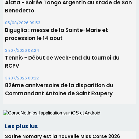
Tennis - Début ce week-end du tournoi du
RCPV
31/07/2026 08:22
82ème anniversaire de la disparition du
Commandant Antoine de Saint Exupery
Les plus lus
Satine Nomary est la nouvelle Miss Corse 2026
Éclipse du 12 août : la Corse aux premières loges
d'un spectacle qui ne reviendra pas avant 2081
Éclipse du 12 août : Où s'installer en Corse pour
profiter pleinement du spectacle ?
En Corse, un début de saison marqué par une
consommation en recul dans les restaurants
La gendarmerie alerte les restaurateurs corses