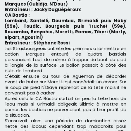
Marques (Oukidja, N'Dour)
Entraîneur : Jacky Duguépéroux
CA Bastia :
Lombard, Santelli, Doumbia, Grimaldi puis Naby
(55e), Toudic, Bourgeois puis Truchet (59e),
Rouamba, Benyahia, Moretti, Ramos, Tiberi (Marty,
Ripart, Agostini)
Entraîneur : Stéphane Rossi
Les Strasbourgeois ont été les premiers à se mettre en
action. Marques entouré de quatre bastiais
parvenaient tout de même à frapper du bout du pied
à l'angle de la surface. Le ballon passait à côté des
buts de Lombard.
C'était ensuite au tour de Aguemon de déborder
avant de buter sur Moretti qui concédait un corner. Sur
le coup de pied N'Diaye reprenait de la tête mais il ne
parvenait pas à cadrer.
Après cela le CA Bastia sortait un peu la tête hors de
l'eau mais si Grimaldi obligeait Sikimic à mettre en
corner, les bastiais ne parvenaient pas à tirer profit de
la situation.
S'ensuivait alors une période de domination assez
nette des locaux cependant trop maladroits pour