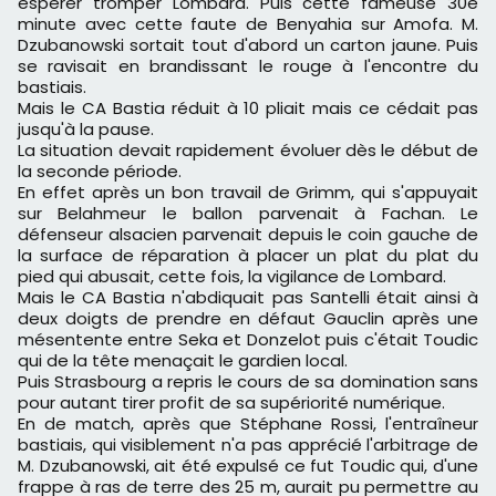
espérer tromper Lombard. Puis cette fameuse 30e
minute avec cette faute de Benyahia sur Amofa.
M.
Dzubanowski sortait tout d'abord un carton jaune. Puis
se ravisait en brandissant le rouge à l'encontre du
bastiais.
Mais le CA Bastia réduit à 10 pliait mais ce cédait pas
jusqu'à la pause.
La situation devait rapidement évoluer dès le début de
la seconde période.
En effet après un bon travail de Grimm, qui s'appuyait
sur Belahmeur le ballon parvenait à Fachan. Le
défenseur alsacien parvenait depuis le coin gauche de
la surface de réparation à placer un plat du plat du
pied qui abusait, cette fois, la vigilance de Lombard.
Mais le CA Bastia n'abdiquait pas Santelli était ainsi à
deux doigts de prendre en défaut Gauclin après une
mésentente entre Seka et Donzelot puis c'était Toudic
qui de la tête menaçait le gardien local.
Puis Strasbourg a repris le cours de sa domination sans
pour autant tirer profit de sa supériorité numérique.
En de match, après que Stéphane Rossi, l'entraîneur
bastiais, qui visiblement n'a pas apprécié l'arbitrage de
M.
Dzubanowski, ait été expulsé ce fut Toudic qui, d'une
frappe à ras de terre des 25 m, aurait pu permettre au