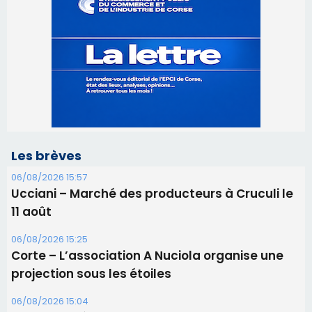
Les brèves
06/08/2026 15:57
Ucciani – Marché des producteurs à Cruculi le
11 août
06/08/2026 15:25
Corte – L’association A Nuciola organise une
projection sous les étoiles
06/08/2026 15:04
Alata - Soirée Tango Argentin au stade de San
Benedetto
05/08/2026 09:53
Biguglia : messe de la Sainte-Marie et
procession le 14 août
31/07/2026 08:24