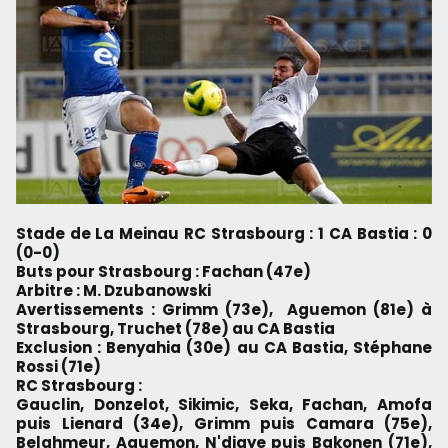
Stade de La Meinau RC Strasbourg : 1 CA Bastia : 0
(0-0)
Buts pour Strasbourg : Fachan (47e)
Arbitre : M.
Dzubanowski
Avertissements : Grimm (73e), Aguemon (81e) à
Strasbourg, Truchet (78e) au CA Bastia
Exclusion : Benyahia (30e) au CA Bastia, Stéphane
Rossi (71e)
RC Strasbourg :
Gauclin, Donzelot, Sikimic, Seka, Fachan, Amofa
puis Lienard (34e), Grimm puis Camara (75e),
Belahmeur, Aguemon, N'diaye puis Bakonen (71e),