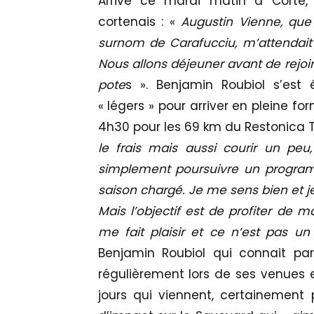
Arrivé ce mardi matin à Corte,
cortenais : «
Augustin Vienne, que
surnom de Carafucciu, m’attendai
Nous allons déjeuner avant de rejoi
pote
s ». Benjamin Roubiol s’est
« légers » pour arriver en pleine f
4h30 pour les 69 km du Restonica Tr
le frais mais aussi courir un peu
simplement poursuivre un progra
saison chargé. Je me sens bien et j
Mais l’objectif est de profiter de 
me fait plaisir et ce n’est pas u
Benjamin Roubiol qui connait parf
régulièrement lors de ses venues 
jours qui viennent, certainement 