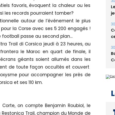
E
iels favoris, évoquent la chaleur ou les
30
i les records pourraient tomber?
Le
ionnelle autour de l’événement le plus
je
 pour la Corse avec ses 5 200 engagés !
 football passe au second plan…
30
Co
ltra Trail di Corsica jeudi à 23 heures, au
ce
ontera le Maroc en quart de finale, il
 écrans géants soient allumés dans les
30
Ba
ient de toute façon occultés et couvert
C
aroxysme pour accompagner les près de
orsica et ses 110 km.
L
à Corte, on compte Benjamin Roubiol, le
u Restonica Trail, champion du Monde de