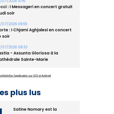
xupery
/07/2026 10:16
cci : I Messageri en concert gratuit
udi soir
/07/2026 09:55
rte : I Chjami Aghjalesi en concert
 soir
/07/2026 08:33
stia - Assunta Gloriosa à la
athédrale Sainte-Marie
es plus lus