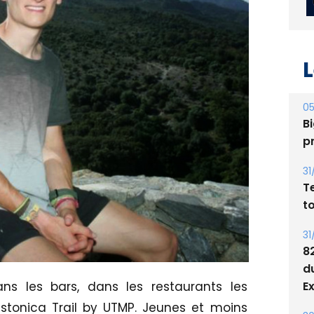
L
05
Bi
p
31
T
t
31
8
ns les bars, dans les restaurants les
d
stonica Trail by UTMP. Jeunes et moins