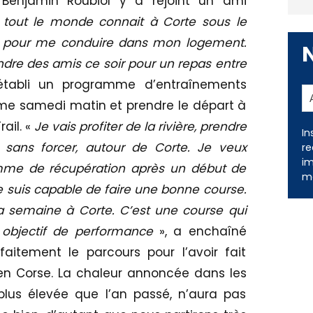
 Benjamin Roubiol y a rejoint un ami
 tout le monde connait à Corte sous le
t pour me conduire dans mon logement.
ndre des amis ce soir pour un repas entre
 établi un programme d’entraînements
orme samedi matin et prendre le départ à
ail. «
Je vais profiter de la rivière, prendre
, sans forcer, autour de Corte. Je veux
In
mme de récupération après un début de
re
e suis capable de faire une bonne course.
im
me
ma semaine à Corte. C’est une course qui
n objectif de performance
», a enchaîné
aitement le parcours pour l’avoir fait
en Corse. La chaleur annoncée dans les
plus élevée que l’an passé, n’aura pas