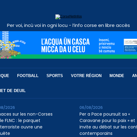
Per voi, incù voi in ogni locu - l’info corse en libre accès
IQUE
FOOTBALL
SPORTS
VOTRE RÉGION
MONDE
A
ET DE DEUIL
08/2026
06/08/2026
aces sur les non-Corses
Per a Pace poursuit sa «
le FLNC : le parquet
Caravane pour la paix » et
iterroriste ouvre une
invite au débat sur les conf
uête
contemporains