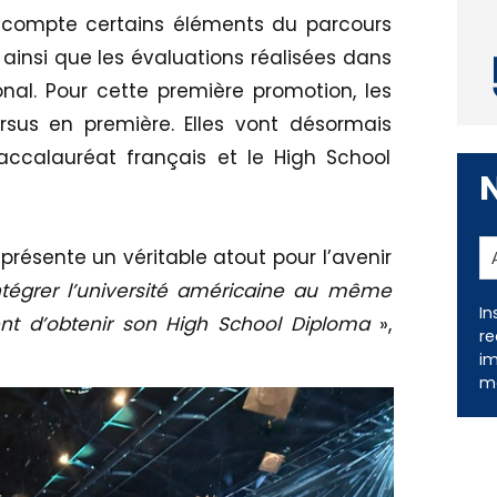
compte certains éléments du parcours
s, ainsi que les évaluations réalisées dans
al. Pour cette première promotion, les
rsus en première. Elles vont désormais
baccalauréat français et le High School
résente un véritable atout pour l’avenir
ntégrer l’université américaine au même
In
ient d’obtenir son High School Diploma
»,
re
im
me