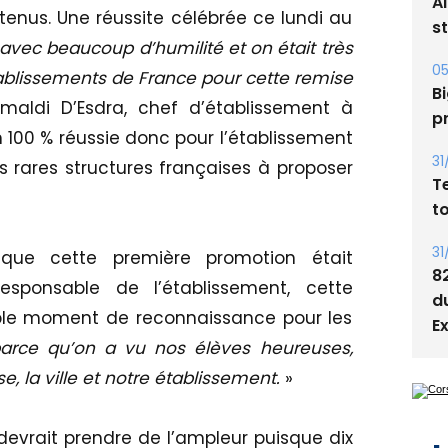
A
enus. Une réussite célébrée ce lundi au
s
 avec beaucoup d’humilité et on était très
05
établissements de France pour cette remise
Bi
rimaldi D’Esdra, chef d’établissement à
p
 100 % réussie donc pour l’établissement
31
s rares structures françaises à proposer
T
t
31
 que cette première promotion était
8
esponsable de l’établissement, cette
d
ble moment de reconnaissance pour les
E
parce qu’on a vu nos élèves heureuses,
se, la ville et notre établissement.
»
evrait prendre de l’ampleur puisque dix