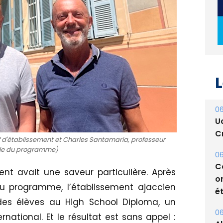
L
06
U
Cr
ef d'établissement et Charles Santamaria, professeur
le du programme)
06
C
ent avait une saveur particulière. Après
o
 programme, l’établissement ajaccien
ét
 des élèves au High School Diploma, un
06
national. Et le résultat est sans appel :