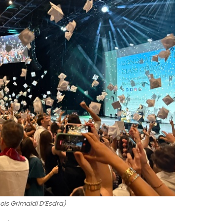
ois Grimaldi D’Esdra)