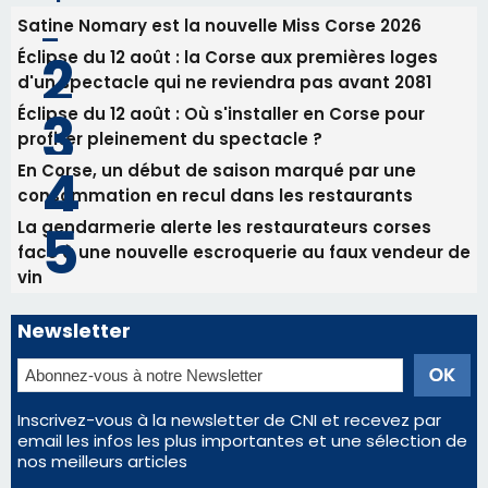
Tennis - Début ce week-end du tournoi du
RCPV
31/07/2026 08:22
82ème anniversaire de la disparition du
Commandant Antoine de Saint Exupery
Les plus lus
Satine Nomary est la nouvelle Miss Corse 2026
Éclipse du 12 août : la Corse aux premières loges
d'un spectacle qui ne reviendra pas avant 2081
Éclipse du 12 août : Où s'installer en Corse pour
profiter pleinement du spectacle ?
En Corse, un début de saison marqué par une
consommation en recul dans les restaurants
La gendarmerie alerte les restaurateurs corses