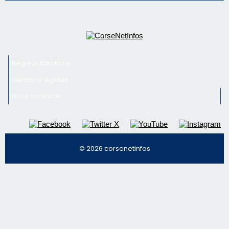
face à une nouvelle escroquerie au faux vendeur de
vin
Newsletter
Inscrivez-vous à la newsletter de CNI et recevez par
email les infos les plus importantes et une sélection de
nos meilleurs articles
Régie publicitaire
Mentions légales
Nous contacter