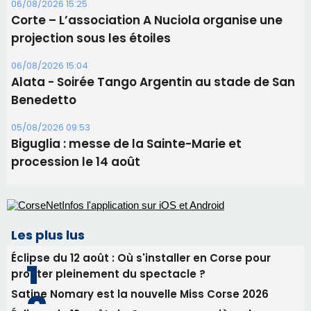
05/08/2026 09:53
Biguglia : messe de la Sainte-Marie et
procession le 14 août
Les plus lus
Éclipse du 12 août : Où s'installer en Corse pour
profiter pleinement du spectacle ?
Satine Nomary est la nouvelle Miss Corse 2026
Éclipse du 12 août : la Corse aux premières loges
d'un spectacle qui ne reviendra pas avant 2081
Pene in capu - Bastia : il n'y a plus de limites…
En Corse, un début de saison marqué par une
consommation en recul dans les restaurants
Newsletter