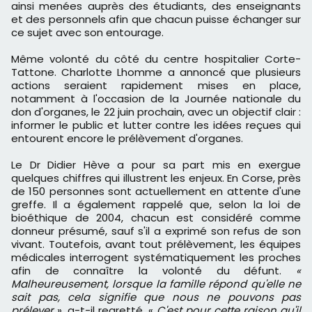
ainsi menées auprès des étudiants, des enseignants
et des personnels afin que chacun puisse échanger sur
ce sujet avec son entourage.
Même volonté du côté du centre hospitalier Corte-
Tattone. Charlotte Lhomme a annoncé que plusieurs
actions seraient rapidement mises en place,
notamment à l'occasion de la Journée nationale du
don d'organes, le 22 juin prochain, avec un objectif clair :
informer le public et lutter contre les idées reçues qui
entourent encore le prélèvement d'organes.
Le Dr Didier Hève a pour sa part mis en exergue
quelques chiffres qui illustrent les enjeux. En Corse, près
de 150 personnes sont actuellement en attente d'une
greffe. Il a également rappelé que, selon la loi de
bioéthique de 2004, chacun est considéré comme
donneur présumé, sauf s'il a exprimé son refus de son
vivant. Toutefois, avant tout prélèvement, les équipes
médicales interrogent systématiquement les proches
afin de connaître la volonté du défunt.
«
Malheureusement, lorsque la famille répond qu'elle ne
sait pas, cela signifie que nous ne pouvons pas
prélever
», a-t-il regretté. «
C'est pour cette raison qu'il