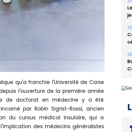
E
30
Le
je
30
Co
ce
30
Ba
que qu'a franchie l'Université de Corse
C
 depuis l'ouverture de la première année
se de doctorat en médecine y a été
ncarné par Robin Sigrist-Rossi, ancien
on du cursus médical insulaire, qui a
L
l'implication des médecins généralistes