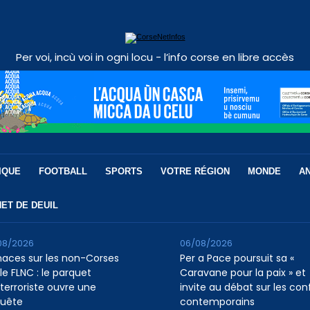
Per voi, incù voi in ogni locu - l’info corse en libre accès
IQUE
FOOTBALL
SPORTS
VOTRE RÉGION
MONDE
A
ET DE DEUIL
08/2026
06/08/2026
aces sur les non-Corses
Per a Pace poursuit sa «
le FLNC : le parquet
Caravane pour la paix » et
iterroriste ouvre une
invite au débat sur les conf
uête
contemporains