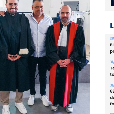
L
05
Bi
p
31
T
t
31
8
d