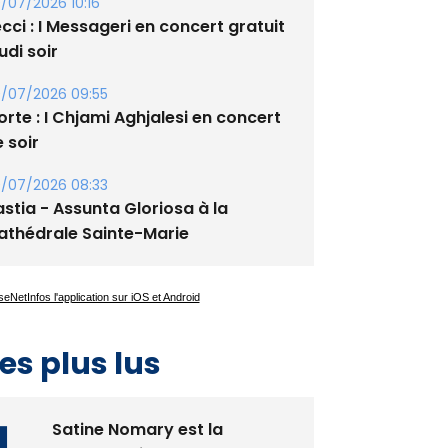
xupery
/07/2026 10:16
cci : I Messageri en concert gratuit
udi soir
/07/2026 09:55
rte : I Chjami Aghjalesi en concert
 soir
/07/2026 08:33
stia - Assunta Gloriosa à la
athédrale Sainte-Marie
es plus lus