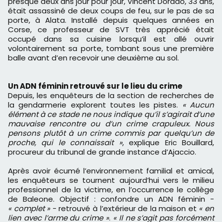
presque deux ans jour pour jour, Vincent Dorado, 33 ans,
était assassiné de deux coups de feu, sur le pas de sa
porte, à Alata. Installé depuis quelques années en
Corse, ce professeur de SVT très apprécié était
occupé dans sa cuisine lorsqu’il est allé ouvrir
volontairement sa porte, tombant sous une première
balle avant d’en recevoir une deuxième au sol.
Un ADN féminin retrouvé sur le lieu du crime
Depuis, les enquêteurs de la section de recherches de
la gendarmerie explorent toutes les pistes.
« Aucun
élément à ce stade ne nous indique qu’il s’agirait d’une
mauvaise rencontre ou d’un crime crapuleux. Nous
pensons plutôt à un crime commis par quelqu’un de
proche, qui le connaissait »
, explique Eric Bouillard,
procureur du tribunal de grande instance d’Ajaccio.
Après avoir écumé l’environnement familial et amical,
les enquêteurs se tournent aujourd’hui vers le milieu
professionnel de la victime, en l’occurrence le collège
de Baleone. Objectif : confondre un ADN féminin -
« complet »
- retrouvé à l’extérieur de la maison et
« en
lien avec l’arme du crime »
.
« Il ne s’agit pas forcément