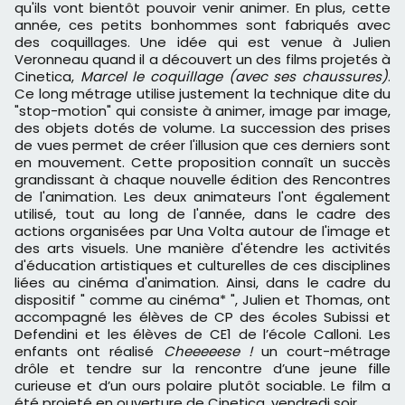
qu'ils vont bientôt pouvoir venir animer. En plus, cette
année, ces petits bonhommes sont fabriqués avec
des coquillages. Une idée qui est venue à Julien
Veronneau quand il a découvert un des films projetés à
Cinetica,
Marcel le coquillage (avec ses chaussures)
.
Ce long métrage utilise justement la technique dite du
"stop-motion" qui consiste à animer, image par image,
des objets dotés de volume. La succession des prises
de vues permet de créer l'illusion que ces derniers sont
en mouvement. Cette proposition connaît un succès
grandissant à chaque nouvelle édition des Rencontres
de l'animation. Les deux animateurs l'ont également
utilisé, tout au long de l'année, dans le cadre des
actions organisées par Una Volta autour de l'image et
des arts visuels. Une manière d'étendre les activités
d'éducation artistiques et culturelles de ces disciplines
liées au cinéma d'animation. Ainsi, dans le cadre du
dispositif " comme au cinéma* ", Julien et Thomas, ont
accompagné les élèves de CP des écoles Subissi et
Defendini et les élèves de CE1 de l’école Calloni. Les
enfants ont réalisé
Cheeeeese !
un court-métrage
drôle et tendre sur la rencontre d’une jeune fille
curieuse et d’un ours polaire plutôt sociable. Le film a
été projeté en ouverture de Cinetica, vendredi soir.