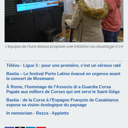
L'équipe de Fiura Mossa propose une initiation au doublage © LH
Télévu - Ligue 3 : pour une première, c’est un sérieux raté
Bastia – Le festival Porto Latino évacué en urgence avant
le concert de Mosimann
À Rome, l'hommage de l'Associu di a Guardia Corsa
Papale aux milliers de Corses qui ont servi le Saint-Siège
Bastia : de la Corse à l’Espagne François de Casabianca
expose sa vision écologique du paysage
In memoriam - Rezza - Appietto