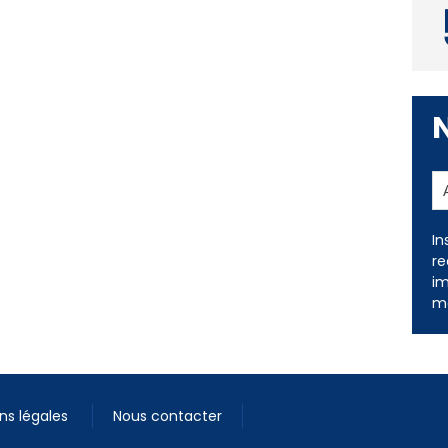
In
re
im
me
ns légales
Nous contacter