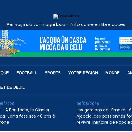
Per voi, incù voi in ogni locu - l’info corse en libre accès
IQUE
FOOTBALL
SPORTS
VOTRE RÉGION
MONDE
A
ET DE DEUIL
08/2026
06/08/2026
 - À Bonifacio, le Glacier
Les gardiens de l'Empire : à
ca-Serra fête ses 40 ans à
Ajaccio, ces passionnés fo
rone
revivre l'histoire de Napolé