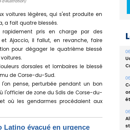
d'illustration)
ux voitures légères, qui s'est produite en
L
, a fait quatre blessés.
re rapidement pris en charge par des
06
Ajaccio, il fallut, en revanche, faire
U
tion pour dégager le quatrième blessé
Cr
 voitures.
06
uleurs dorsales et lombaires le blessé
C
Samu de Corse-du-Sud.
o
 l'on pense, perturbée pendant un bon
ét
 l'officier de zone du Sdis de Corse-du-
06
et où les gendarmes procédaient aux
A
s
05
to Latino évacué en urgence