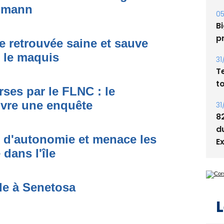
Bi
simann
p
31
e retrouvée saine et sauve
T
s le maquis
t
31
ses par le FLNC : le
8
d
uvre une enquête
E
t d'autonomie et menace les
dans l'île
L
de à Senetosa