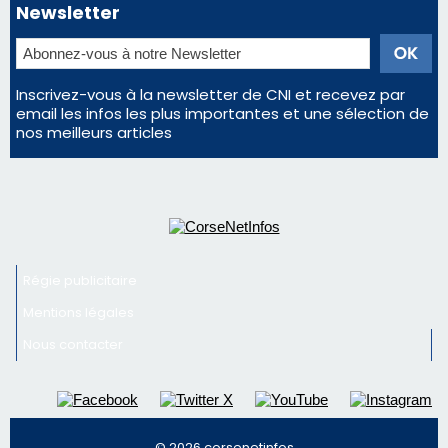
profiter pleinement du spectacle ?
Éclipse du 12 août : la Corse aux premières loges
d'un spectacle qui ne reviendra pas avant 2081
En Corse, un début de saison marqué par une
consommation en recul dans les restaurants
La gendarmerie alerte les restaurateurs corses
face à une nouvelle escroquerie au faux vendeur de
vin
Newsletter
Inscrivez-vous à la newsletter de CNI et recevez par
email les infos les plus importantes et une sélection de
nos meilleurs articles