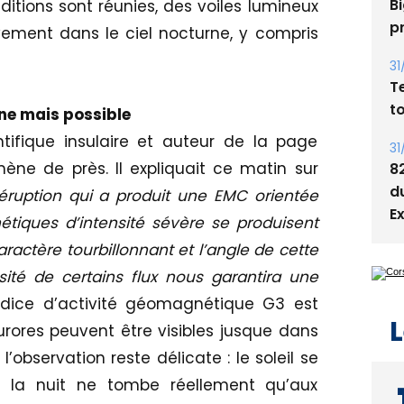
Bi
nditions sont réunies, des voiles lumineux
p
vement dans le ciel nocturne, y compris
31
T
t
ne mais possible
tifique insulaire et auteur de la page
31
ène de près. Il expliquait ce matin sur
8
d
éruption qui a produit une EMC orientée
E
tiques d’intensité sévère se produisent
aractère tourbillonnant et l’angle de cette
ité de certains flux nous garantira une
ndice d’activité géomagnétique G3 est
L
aurores peuvent être visibles jusque dans
l’observation reste délicate : le soleil se
t la nuit ne tombe réellement qu’aux