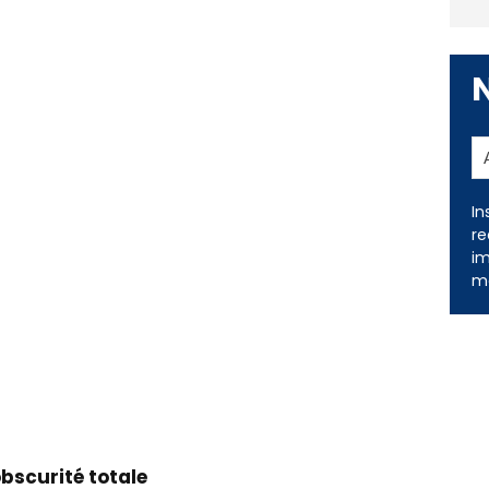
In
re
im
me
obscurité totale