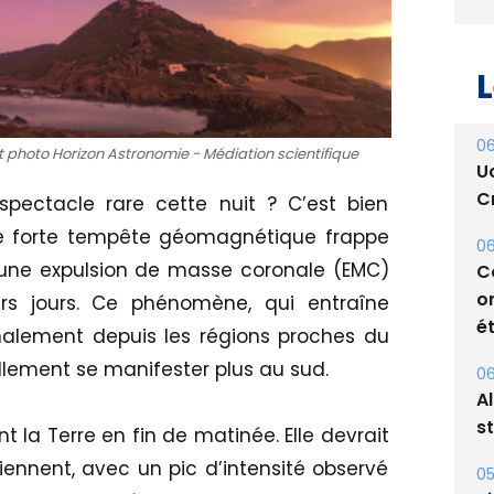
L
06
t photo Horizon Astronomie - Médiation scientifique
U
Cr
n spectacle rare cette nuit ? C’est bien
une forte tempête géomagnétique frappe
06
d’une expulsion de masse coronale (EMC)
C
o
ers jours. Ce phénomène, qui entraîne
ét
malement depuis les régions proches du
ellement se manifester plus au sud.
06
A
s
t la Terre en fin de matinée. Elle devrait
iennent, avec un pic d’intensité observé
05