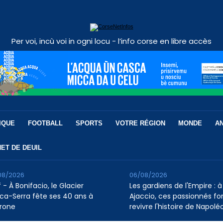
Per voi, incù voi in ogni locu - l’info corse en libre accès
IQUE
FOOTBALL
SPORTS
VOTRE RÉGION
MONDE
A
ET DE DEUIL
08/2026
06/08/2026
 - À Bonifacio, le Glacier
Les gardiens de l'Empire : à
ca-Serra fête ses 40 ans à
Ajaccio, ces passionnés fo
rone
revivre l'histoire de Napolé