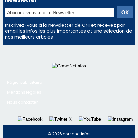
Régie publicitaire
Mentions légales
Nous contacter
© 2026 corsenetinfos