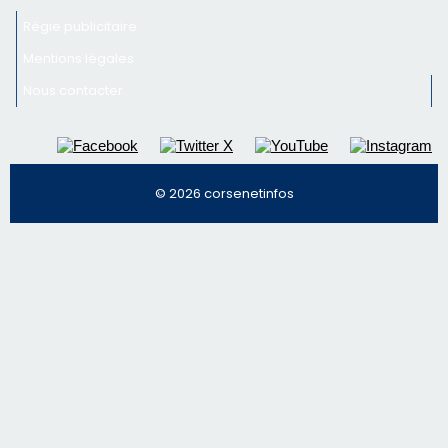
Inscrivez-vous à la newsletter de CNI et recevez par
email les infos les plus importantes et une sélection de
nos meilleurs articles
Régie publicitaire
Mentions légales
Nous contacter
© 2026 corsenetinfos