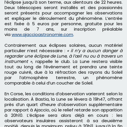
l’éclipse jusqu’à son terme, aux alentours de 22 heures.
Deux télescopes seront installés et des passionnés
seront présents pour accompagner les observations
et expliquer le déroulement du phénomène. L’entrée
est fixée à 5 euros par personne, gratuite pour les
moins de 7 ans, sur inscription préalable
via
www.ajaccioastronomie.com
.
Contrairement aux éclipses solaires, aucun matériel
particulier n’est nécessaire :
« il n’y a aucun danger à
regarder une éclipse de Lune, à l’œil nu ou à travers un
instrument »,
rappelle le club. La Lune restera visible
tout au long de l’événement et prendra une teinte
rouge cuivré, due à la réfraction des rayons du Soleil
par l’atmosphère terrestre, un phénomène
comparable à celui d’un coucher de Soleil.
En Corse, les conditions d’observation varieront selon la
localisation. À Bastia, la Lune se lèvera à 19h47, offrant
près d’un quart d’heure d’observation supplémentaire
par rapport à Ajaccio, où le relief retarde son apparition
à 20h10. L’éclipse sera alors déjà en cours : les
observateurs insulaires assisteront à sa deuxième
moitié, depuis le maximum, prévu à 20h11, jusqu’à la fin