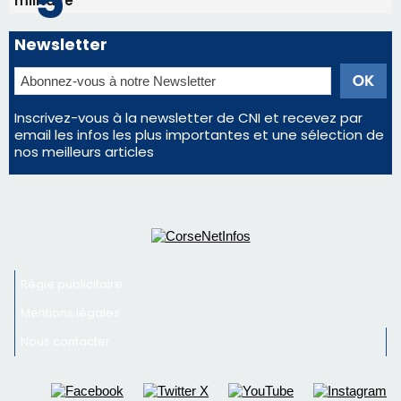
Régie publicitaire
Mentions légales
Nous contacter
© 2026 corsenetinfos