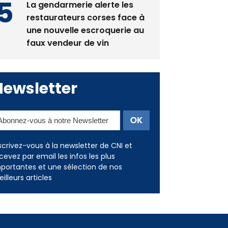
La gendarmerie alerte les
restaurateurs corses face à
une nouvelle escroquerie au
faux vendeur de vin
Newsletter
scrivez-vous à la newsletter de CNI et
cevez par email les infos les plus
portantes et une sélection de nos
illeurs articles