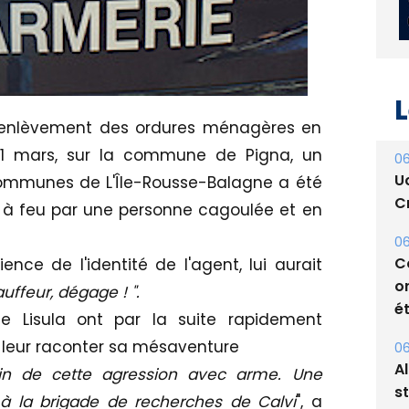
L
 d'enlèvement des ordures ménagères en
21 mars, sur la commune de Pigna, un
06
U
mmunes de L'Île-Rousse-Balagne a été
Cr
à feu par une personne cagoulée et en
06
C
ience de l'identité de l'agent, lui aurait
o
ffeur, dégage ! ".
ét
 Lisula ont par la suite rapidement
 leur raconter sa mésaventure
06
A
in de cette agression avec arme. Une
s
à la brigade de recherches de Calvi
", a