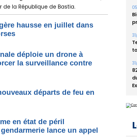
 de la République de Bastia.
05
Bi
p
égère hausse en juillet dans
orses
31
T
t
onale déploie un drone à
rcer la surveillance contre
31
8
d
E
nouveaux départs de feu en
me en état de péril
L
 gendarmerie lance un appel