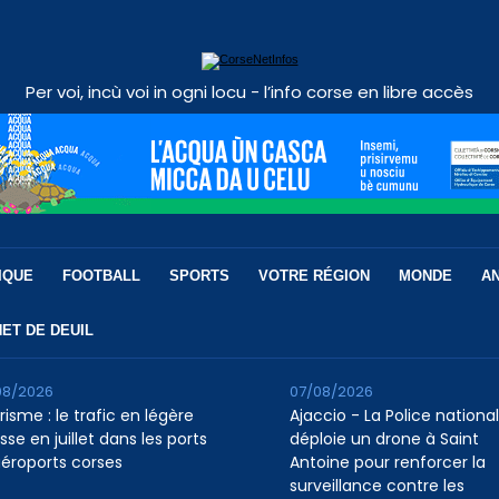
Per voi, incù voi in ogni locu - l’info corse en libre accès
IQUE
FOOTBALL
SPORTS
VOTRE RÉGION
MONDE
A
ET DE DEUIL
08/2026
07/08/2026
isme : le trafic en légère
Ajaccio - La Police nationa
se en juillet dans les ports
déploie un drone à Saint
aéroports corses
Antoine pour renforcer la
surveillance contre les