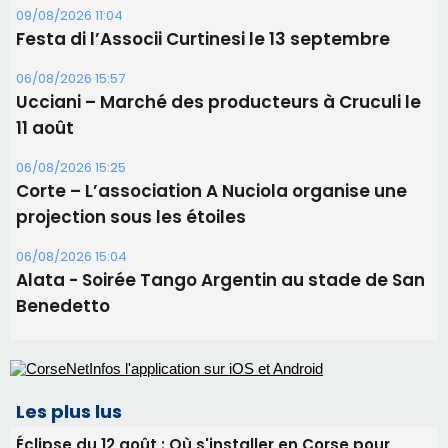
Corte – L’association A Nuciola organise une
projection sous les étoiles
06/08/2026 15:04
Alata - Soirée Tango Argentin au stade de San
Benedetto
Les plus lus
Éclipse du 12 août : Où s'installer en Corse pour
profiter pleinement du spectacle ?
Satine Nomary est la nouvelle Miss Corse 2026
Éclipse du 12 août : la Corse aux premières loges
d'un spectacle qui ne reviendra pas avant 2081
Pene in capu - Bastia : il n'y a plus de limites…
En Corse, un début de saison marqué par une
consommation en recul dans les restaurants