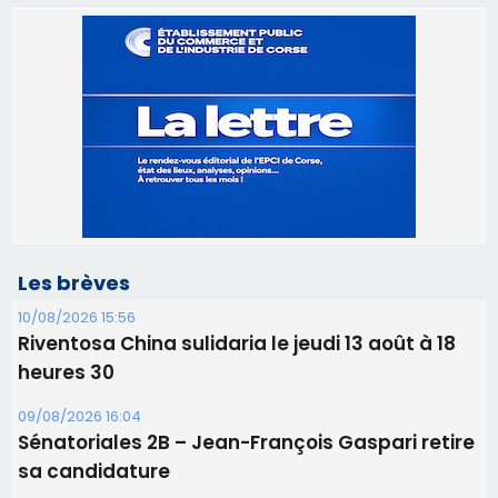
Les brèves
10/08/2026 15:56
Riventosa China sulidaria le jeudi 13 août à 18
heures 30
09/08/2026 16:04
Sénatoriales 2B – Jean-François Gaspari retire
sa candidature
09/08/2026 11:04
Festa di l’Associi Curtinesi le 13 septembre
06/08/2026 15:57
Ucciani – Marché des producteurs à Cruculi le
11 août
06/08/2026 15:25