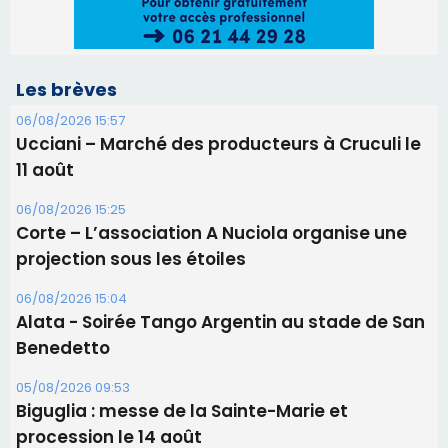
Corte – L’association A Nuciola organise une
projection sous les étoiles
06/08/2026 15:04
Alata - Soirée Tango Argentin au stade de San
Benedetto
05/08/2026 09:53
Biguglia : messe de la Sainte-Marie et
procession le 14 août
31/07/2026 08:24
Tennis - Début ce week-end du tournoi du
RCPV
31/07/2026 08:22
82ème anniversaire de la disparition du
Commandant Antoine de Saint Exupery