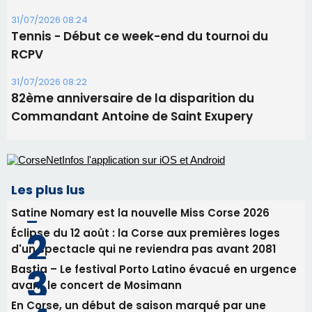
Les plus lus
Satine Nomary est la nouvelle Miss Corse 2026
Éclipse du 12 août : la Corse aux premières loges
d'un spectacle qui ne reviendra pas avant 2081
Bastia – Le festival Porto Latino évacué en urgence
avant le concert de Mosimann
En Corse, un début de saison marqué par une
consommation en recul dans les restaurants
La gendarmerie alerte les restaurateurs corses
face à une nouvelle escroquerie au faux vendeur de
vin
Newsletter
Inscrivez-vous à la newsletter de CNI et recevez par