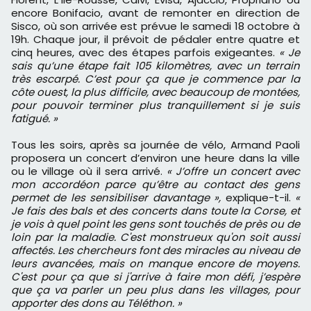
encore Bonifacio, avant de remonter en direction de
Sisco, où son arrivée est prévue le samedi 18 octobre à
19h. Chaque jour, il prévoit de pédaler entre quatre et
cinq heures, avec des étapes parfois exigeantes.
« Je
sais qu’une étape fait 105 kilomètres, avec un terrain
très escarpé. C’est pour ça que je commence par la
côte ouest, la plus difficile, avec beaucoup de montées,
pour pouvoir terminer plus tranquillement si je suis
fatigué. »
Tous les soirs, après sa journée de vélo, Armand Paoli
proposera un concert d’environ une heure dans la ville
ou le village où il sera arrivé.
« J’offre un concert avec
mon accordéon parce qu’être au contact des gens
permet de les sensibiliser davantage »,
explique-t-il.
«
Je fais des bals et des concerts dans toute la Corse, et
je vois à quel point les gens sont touchés de près ou de
loin par la maladie. C'est monstrueux qu'on soit aussi
affectés. Les chercheurs font des miracles au niveau de
leurs avancées, mais on manque encore de moyens.
C'est pour ça que si j'arrive à faire mon défi, j’espère
que ça va parler un peu plus dans les villages, pour
apporter des dons au Téléthon. »