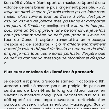
Son défi à vélo, mêlant sport et musique, répond à une
volonté de sensibiliser le plus largement possible.
« J’ai
toujours aimé le sport, j’aurais même pu en faire mon
métier, alors faire le tour de Corse à vélo, c’est pour
moi un moyen de joindre mes passions et d’apporter
ma pierre à l’édifice »
, explique-t-il.
« Je ne le fais pas
pour faire un timing précis, une performance, je le fais
pour pouvoir m'arrêter un petit peu partout. »
Avec ce
tour de Corse, il espère transmettre un message
d’espoir et de solidarité.
« Ça m’affecte énormément
quand je vais à l'hôpital de Bastia au moment de Noël
et que je vois tous ces enfants perfusés. J’espère que
ce défi va donner un message de réconfort et d'espoir.
»
Plusieurs centaines de kilomètres à parcourir
Le départ est prévu à Sisco le samedi 4 octobre à 10h.
Armand Paoli s’élancera pour un périple de plusieurs
centaines de kilomètres le long du littoral corse, en
suivant un itinéraire conçu pour permettre à la fois un
défi sportif et une large couverture territoriale. Son
parcours passera notamment par Macinaggio, Saint-
Florent, L’Île-Rousse, Calvi, Evisa, Ajaccio, Propriano ou