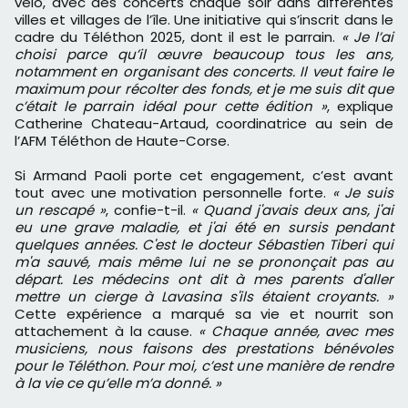
vélo, avec des concerts chaque soir dans différentes
villes et villages de l’île. Une initiative qui s’inscrit dans le
cadre du Téléthon 2025, dont il est le parrain.
« Je l’ai
choisi parce qu’il œuvre beaucoup tous les ans,
notamment en organisant des concerts. Il veut faire le
maximum pour récolter des fonds, et je me suis dit que
c’était le parrain idéal pour cette édition »
, explique
Catherine Chateau-Artaud, coordinatrice au sein de
l’AFM Téléthon de Haute-Corse.
Si Armand Paoli porte cet engagement, c’est avant
tout avec une motivation personnelle forte.
« Je suis
un rescapé »
, confie-t-il.
« Quand j'avais deux ans, j'ai
eu une grave maladie, et j'ai été en sursis pendant
quelques années. C'est le docteur Sébastien Tiberi qui
m'a sauvé, mais même lui ne se prononçait pas au
départ. Les médecins ont dit à mes parents d'aller
mettre un cierge à Lavasina s'ils étaient croyants. »
Cette expérience a marqué sa vie et nourrit son
attachement à la cause.
« Chaque année, avec mes
musiciens, nous faisons des prestations bénévoles
pour le Téléthon. Pour moi, c’est une manière de rendre
à la vie ce qu’elle m’a donné. »