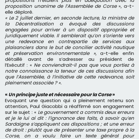
propositions n’étaient plus en adéquation avec la
proposition unanime de l’Assemblée de Corse
», a-t-
elle déploré.
« Le 2 juillet dernier, en seconde lecture, la ministre de
la Décentralisation a évoqué des discussions
engagées pour arriver à un dispositif appropriée et
juridiquement viable. Il semblerait qu’on s’oriente vers
une redevance en contrepartie de services aux
plaisanciers dans le but de concilier activité nautique
et préservation environnementale »
, a-t-elle enfin
détaillé avant de s’adresser au président de
l’Exécutif : «
Ne conviendrait-il pas que vous portiez à
notre connaissance la teneur de ces discussions afin
que l’Assemblée, à l’initiative de cette redevance, soit
pleinement associée ? ».
«
Un principe juste et nécessaire pour la Corse
»
Evoquant une question qui a pleinement retenu son
attention, Paul Giacobbi a réaffirmé son engagement
sur le sujet : «
Le gouvernement a commis deux erreurs
et je le lui ai dit : l’ignorance des faits, à savoir qu’en
Sardaigne s’appliquent ces dispositions ; et une erreur
de droit : plutôt que de présenter une taxe propre à la
Corse, on a voulu faire un texte général pour