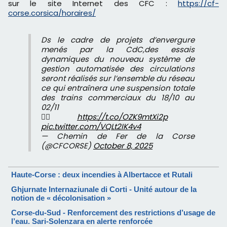
sur le site Internet des CFC :
https://cf-
corse.corsica/horaires/
Ds le cadre de projets d’envergure
menés par la CdC,des essais
dynamiques du nouveau système de
gestion automatisée des circulations
seront réalisés sur l’ensemble du réseau
ce qui entraînera une suspension totale
des trains commerciaux du 18/10 au
02/11
👉🏻
https://t.co/OZK9mtXi2p
pic.twitter.com/VQLt2IK4v4
— Chemin de Fer de la Corse
(@CFCORSE)
October 8, 2025
Haute-Corse : deux incendies à Albertacce et Rutali
Ghjurnate Internaziunale di Corti - Unité autour de la
notion de « décolonisation »
Corse-du-Sud - Renforcement des restrictions d’usage de
l’eau. Sari-Solenzara en alerte renforcée