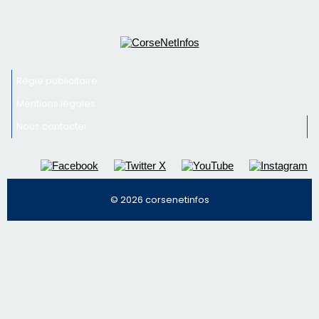
Newsletter
Inscrivez-vous à la newsletter de CNI et recevez par
email les infos les plus importantes et une sélection de
nos meilleurs articles
Régie publicitaire
Mentions légales
Nous contacter