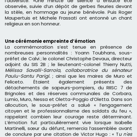
l’adversité. »Une minute de silence a ensuite été
observée, suivie d’un dépôt de gerbes fleuries devant
la stèle, en hommage au jeune bénévole. Puis Roger
Maupertuis et Michele Frassati ont entonné un chant
religieux en son honneur.
Une cérémonie empreinte d’émotion
La commémoration s’est tenue en présence de
nombreuses personnalités : Yoann Toubhans, sous-
préfet de Calvi ; le colonel Christophe Devaux, directeur
adjoint du SIS 2B ; le lieutenant-colonel Thierry Nutti,
Mélissa Savalli-Sarrola, collaboratrice du sénateur
Paulu-Santu Parigi.
; ainsi que les maires de Muro et
Feliceto. Étaient également présents des
détachements de sapeurs-pompiers, du RIISC 7 de
Brignoles et des réserves communales de Corbara,
Lumio, Muro, Nessa et Oletta-Poggio d’Oletta. Dans son
allocution, le sous-préfet a salué « l’engagement
citoyen et le professionnalisme des soldats du feu »,
rappelant combien leur courage reste déterminant.
L’émotion fut particulièrement vive lorsque Isabelle
Martinelli, sœur du défunt, remercia l’assemblée avant
de conclure par une citation de Victor Hugo : « T
u n'es