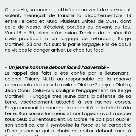
Ce jour-là, un incendie, attisé par un vent de sud-ouest
violent, menaçait de franchir la départementale 113
entre Feliceto et Muro. Plusieurs unités de CCFF, dont
celle de Nessa, s’étaient portées au-devant du feu.
Vers 18 h 30, alors qu’un avion Tracker de la sécurité
civile procédait à un largage de retardant, Serge
Martinelli, 23 ans, fut surpris par le largage. Pris de dos, il
ne vit pas le danger arriver. Le choc fut fatal.
« Un jeune homme debout face à l’adversité »
Le rappel des faits a été confié par le lieutenant-
colonel Thierry Nutti au responsable de la réserve
communale de sécurité civile d’Oletta-Poghju d’Oletta,
Jean Canu. Celui-ci a souligné l’engagement de Serge
Martinelli : « Engagé très jeune dans la défense de sa
terre, viscéralement attaché à ses racines corses,
Serge incarnait le courage, la solidarité et la fidélité à la
terre. Son sourire lumineux et contagieux avait marqué
tous ceux qui l’entouraient. La Corse ne doit pas oublier
son sacrifice, car il symbolise la force et le caractère
d’une jeunesse qui a choisi de rester debout face à