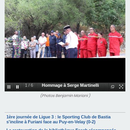
1
/
6
Hommage à Serge Martinelli
(Photos Benjamin Mariani )
1ère journée de Ligue 3 : le Sporting Club de Bastia
s'incline à Furiani face au Puy-en-Velay (0-2)