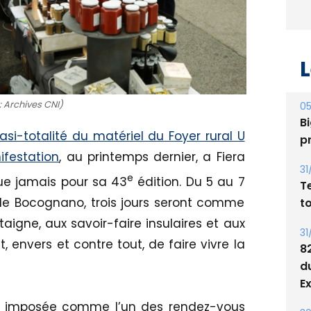
L
: Archives CNI)
05
Bi
uasi-totalité du matériel du Foyer rural U
p
ifestation
, au printemps dernier, a Fiera
31
e
que jamais pour sa 43
édition. Du 5 au 7
T
de Bocognano, trois jours seront comme
t
gne, aux savoir-faire insulaires et aux
31
nvers et contre tout, de faire vivre la
8
d
E
est imposée comme l’un des rendez-vous