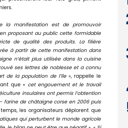
iers.
 de la manifestation est de promouvoir
es en proposant au public cette formidable
icte de qualité des produits. La filière
rée à partir de cette manifestation dans
igne n’était plus utilisée dans la cuisine
retrouvé ses lettres de noblesse et a connu
de la population de l’île
», rappelle le
gnant que «
cet engouement et le travail
éiculture insulaires ont permis l’obtention
– farine de châtaigne corse en 2006 puis
temps, les organisateurs déplorent que
atiques qui perturbent le monde agricole
le, le bilan ne peut être que négatif ». « Si