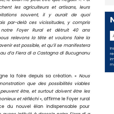
hent les agriculteurs et artisans, leurs
itations souvent, il y aurait de quoi
is par-delà ces vicissitudes, y compris
 notre Foyer Rural et détruit 40 ans
ous relevons la tête et voulons faire la
enir est possible, et qu’il se manifestera
In
au d’a Fiera di a Castagna di Bucugnanu
re
im
me
gne la foire depuis sa création. «
Nous
monstration que des possibilités viables
s peuvent être, et surtout doivent être les
nieux et réfléchi
», affirme le Foyer rural
ce du nouvel élan indispensable pour
 avons intitulé à dessein notre Fiera di a