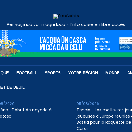
Per voi, incù voi in ogni locu - l’info corse en libre accès
IQUE
FOOTBALL
SPORTS
VOTRE RÉGION
MONDE
A
ET DE DEUIL
08/2026
05/08/2026
tène- Début de noyade à
Tennis - Les meilleures je
etosa
joueuses d’Europe réunies 
Bastia pour la Raquette de
Corail