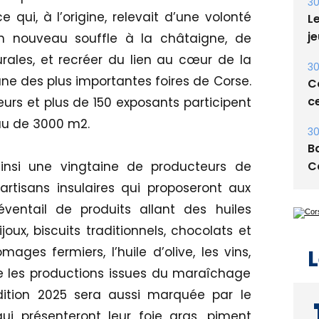
30
 qui, à l’origine, relevait d’une volonté
Le
je
n nouveau souffle à la châtaigne, de
urales, et recréer du lien au cœur de la
30
ne des plus importantes foires de Corse.
Co
ce
urs et plus de 150 exposants participent
au de 3000 m2.
30
Ba
C
insi une vingtaine de producteurs de
rtisans insulaires qui proposeront aux
éventail de produits allant des huiles
joux, biscuits traditionnels, chocolats et
mages fermiers, l’huile d’olive, les vins,
L
ore les productions issues du maraîchage
’édition 2025 sera aussi marquée par le
ui présenteront leur foie gras, piment