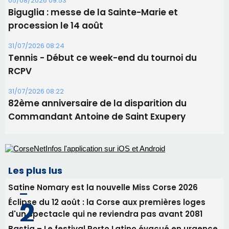
82ème anniversaire de la disparition du
Commandant Antoine de Saint Exupery
Les plus lus
Satine Nomary est la nouvelle Miss Corse 2026
Éclipse du 12 août : la Corse aux premières loges
d'un spectacle qui ne reviendra pas avant 2081
Bastia – Le festival Porto Latino évacué en urgence
avant le concert de Mosimann
En Corse, un début de saison marqué par une
consommation en recul dans les restaurants
La gendarmerie alerte les restaurateurs corses
face à une nouvelle escroquerie au faux vendeur de
vin