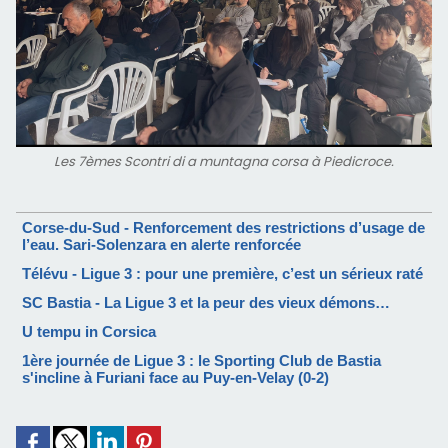
Les 7èmes Scontri di a muntagna corsa à Piedicroce.
Corse-du-Sud - Renforcement des restrictions d’usage de
l’eau. Sari-Solenzara en alerte renforcée
Télévu - Ligue 3 : pour une première, c’est un sérieux raté
SC Bastia - La Ligue 3 et la peur des vieux démons…
U tempu in Corsica
1ère journée de Ligue 3 : le Sporting Club de Bastia
s'incline à Furiani face au Puy-en-Velay (0-2)