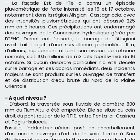
- La façade Est de l’île a connu un épisode
pluviométrique de forte intensité les 16 et 17 octobre,
notamment dans la région Alisgiani-Castagniccia, avec
des intensités pluviométriques qui ont dépassé 225
mm en 5 heures. Ces précipitations ont endommagé
des ouvrages de la Concession hydraulique gérée par
l’OEHC. Durant cet épisode, le barrage de l’Alisgiani
avait fait l’objet d’une surveillance particulière. Il a,
d’ailleurs, rapidement atteint son niveau de retenue
normale, soit 10,5 millions de m3 dès l’après-midi du 16
octobre. Si aucun désordre particulier n’a été décelé
sur le barrage et ses abords immédiats, deux incidents
majeurs se sont produits sur les ouvrages de transfert
et de distribution d’eau brute du Nord de la Plaine
Orientale.
- A quel niveau ?
- D’abord, la traversée sous fluviale de diamètre 800
mm du Fium’Altu a été emportée. Elle se situe au coin
droit du pont routier de la RT10, entre Penta-di-Casinca
et Tagliu-Isulacciu.
Ensuite, l’adducteur aérien, posé en encorbellement
d’un ancien ouvrage d’art de la voie ferrée à San
Ghjulianu et sur un bras du lit majeur d’un affluent de