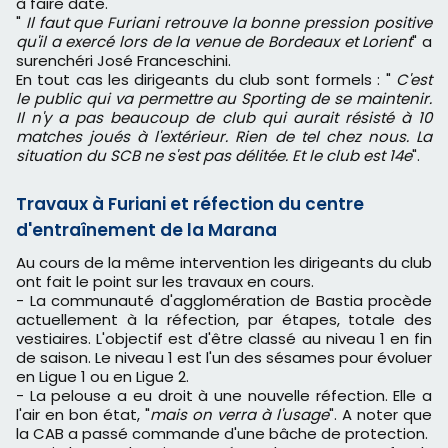
à faire date.
"
Il faut que Furiani retrouve la bonne pression positive
qu'il a exercé lors de la venue de Bordeaux et Lorient
" a
surenchéri José Franceschini.
En tout cas les dirigeants du club sont formels : "
C'est
le public qui va permettre au Sporting de se maintenir.
Il n'y a pas beaucoup de club qui aurait résisté à 10
matches joués à l'extérieur. Rien de tel chez nous. La
situation du SCB ne s'est pas délitée. Et le club est 14e
".
Travaux à Furiani et réfection du centre
d'entraînement de la Marana
Au cours de la même intervention les dirigeants du club
ont fait le point sur les travaux en cours.
- La communauté d'agglomération de Bastia procède
actuellement à la réfection, par étapes, totale des
vestiaires. L'objectif est d'être classé au niveau 1 en fin
de saison. Le niveau 1 est l'un des sésames pour évoluer
en Ligue 1 ou en Ligue 2.
- La pelouse a eu droit à une nouvelle réfection. Elle a
l'air en bon état, "
mais on verra à l'usage
". A noter que
la CAB a passé commande d'une bâche de protection.