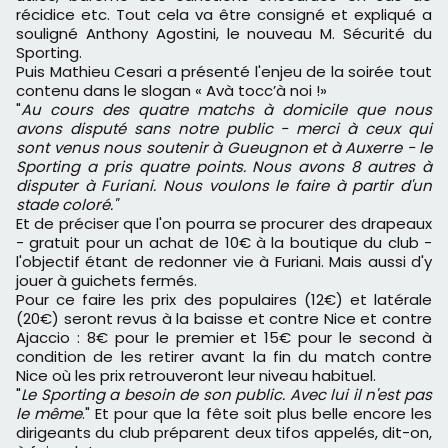
récidice etc. Tout cela va être consigné et expliqué a
souligné Anthony Agostini, le nouveau M. Sécurité du
Sporting.
Puis Mathieu Cesari a présenté l'enjeu de la soirée tout
contenu dans le slogan « Avà tocc’à noi !»
"
Au cours des quatre matchs à domicile que nous
avons disputé sans notre public - merci à ceux qui
sont venus nous soutenir à Gueugnon et à Auxerre - le
Sporting a pris quatre points. Nous avons 8 autres à
disputer à Furiani. Nous voulons le faire à partir d'un
stade coloré."
Et de préciser que l'on pourra se procurer des drapeaux
- gratuit pour un achat de 10€ à la boutique du club -
l'objectif étant de redonner vie à Furiani. Mais aussi d'y
jouer à guichets fermés.
Pour ce faire les prix des populaires (12€) et latérale
(20€) seront revus à la baisse et contre Nice et contre
Ajaccio : 8€ pour le premier et 15€ pour le second à
condition de les retirer avant la fin du match contre
Nice où les prix retrouveront leur niveau habituel.
"
Le Sporting a besoin de son public. Avec lui il n'est pas
le même
." Et pour que la fête soit plus belle encore les
dirigeants du club préparent deux tifos appelés, dit-on,