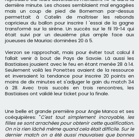
dernière minute. Les choses semblaient mal engagées
mais un coup de pied de Borneman par-dessus
permettait à Catelin de maîtriser les rebonds
capricieux du ballon pour inscrire l 'essai de la gagne
transformé sur la sirène. Un succès sur le fil 19-14 qui
était suivi par un deuxième plus ample face aux
joueuses de Mauriac dominées 20 à 5.
Vierzon se rapprochait, mais pour éviter tout calcul il
fallait venir à bout de Pays de Savoie. Là aussi les
Bastiaises jouaient avec le feu en étant menée 28 à 14.
Seulement voilà les Ponettes avaient de la ressource
et inversaient la tendance pour inscrire 20 points en
moins de dix minutes et s'adjuger le gain du match 34
à 28. Avec trois succès en trois rencontres, les
Bastiaises ont validé leur ticket pour la finale.
Une belle et grande première pour Angie Manca et ses
coéquipières: "
C'est tout simplement incroyable, les
filles se sont arrachées pour obtenir cette qualification.
On n'a rien lâché même quand cela était difficile. Sur le
dernier match on a été aussi mauvaises que bonnes