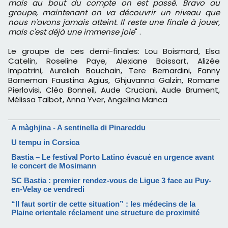
mais au bout du compte on est passé. Bravo au
groupe, maintenant on va découvrir un niveau que
nous n'avons jamais atteint. Il reste une finale à jouer,
mais c'est déjà une immense joie
" .
Le groupe de ces demi-finales: Lou Boismard, Elsa
Catelin, Roseline Paye, Alexiane Boissart, Alizée
Impatrini, Aureliah Bouchain, Tere Bernardini, Fanny
Borneman Faustina Agius, Ghjuvanna Galzin, Romane
Pierlovisi, Cléo Bonneil, Aude Cruciani, Aude Brument,
Mélissa Talbot, Anna Yver, Angelina Manca
A màghjina - A sentinella di Pinareddu
U tempu in Corsica
Bastia – Le festival Porto Latino évacué en urgence avant
le concert de Mosimann
SC Bastia : premier rendez-vous de Ligue 3 face au Puy-
en-Velay ce vendredi
“Il faut sortir de cette situation” : les médecins de la
Plaine orientale réclament une structure de proximité