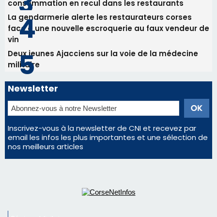
Les plus lus
Satine Nomary est la nouvelle Miss Corse 2026
Éclipse du 12 août : la Corse aux premières loges
d'un spectacle qui ne reviendra pas avant 2081
En Corse, un début de saison marqué par une
consommation en recul dans les restaurants
La gendarmerie alerte les restaurateurs corses
face à une nouvelle escroquerie au faux vendeur de
vin
Deux jeunes Ajacciens sur la voie de la médecine
militaire
Newsletter