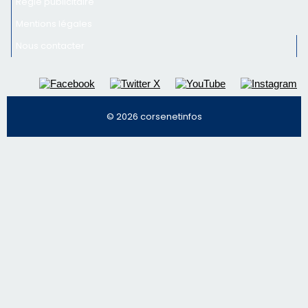
Inscrivez-vous à la newsletter de CNI et recevez par
email les infos les plus importantes et une sélection de
nos meilleurs articles
Régie publicitaire
Mentions légales
Nous contacter
© 2026 corsenetinfos