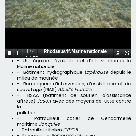
1
/
4
Rhodanus4©Marine nationale
copie
- Une équipe d’évaluation et d’intervention de la
Marine nationale
- Bâtiment hydrographique
Lapérouse
depuis le
milieu de matinée
- Remorqueur d'intervention, d'assistance et de
sauvetage (RIAS)
Abeille Flandre
- BSAA (bâtiment de soutien, d'assistance
affrété)
Jason
avec des moyens de lutte contre
la
pollution
- Patrouilleur côtier de Gendarmerie
maritime
Jonquille
- Patrouilleur italien
CP306
- Remorqueur
Persevero
d’Ajaccio