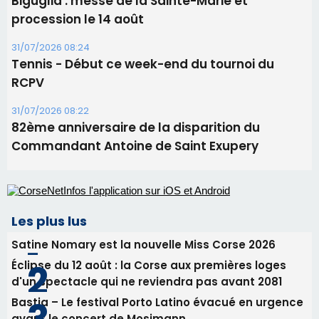
Commandant Antoine de Saint Exupery
Les plus lus
Satine Nomary est la nouvelle Miss Corse 2026
Éclipse du 12 août : la Corse aux premières loges
d'un spectacle qui ne reviendra pas avant 2081
Bastia – Le festival Porto Latino évacué en urgence
avant le concert de Mosimann
En Corse, un début de saison marqué par une
consommation en recul dans les restaurants
La gendarmerie alerte les restaurateurs corses
face à une nouvelle escroquerie au faux vendeur de
vin
Newsletter