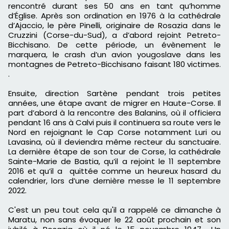
rencontré durant ses 50 ans en tant qu’homme
d’
Église
.
Après son ordination en 1976 à la cathédrale
d’Ajaccio, le père
Pinelli
, originaire de
Rosazia
dans le
Cruzzini
(Corse-du-Sud), a d’abord rejoint
Petreto-
Bicchisano
.
De cette période, un évènement le
marquera, le
crash
d’un avion
yougoslave
dans les
montagnes de
Petreto-Bicchisano
faisant 180 victimes.
.
Ensuite,
d
irection
Sartène pendan
t
trois petites
années, une étape
avant
de
migrer
en Haute-Corse.
Il
part d’abord à
la rencontre
des
Balanins
, où il officiera
pendant 16 ans à Calvi puis il continuera sa route vers le
Nord
en rejoignant le Cap Corse notamment
Luri
ou
Lavasina
, où il deviendra même recteur du sanctuaire
.
La dernière étape de son tour de
Corse
, la cathédrale
Sainte-Marie
de Bastia, qu’il a rejoint le 11 septembre
2016 et qu’il a quittée comme un heureux hasard du
calendrier, lors d’une dernière messe le 11 septembre
2022.
C'est un peu tout cela qu'il a rappelé ce dimanche à
Maratu, non sans évoquer le 22 août prochain et son