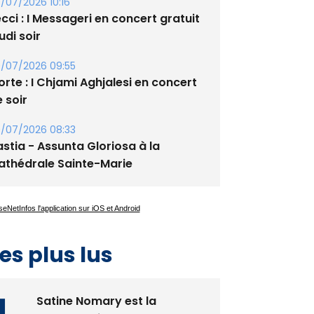
xupery
/07/2026 10:16
cci : I Messageri en concert gratuit
udi soir
/07/2026 09:55
rte : I Chjami Aghjalesi en concert
 soir
/07/2026 08:33
stia - Assunta Gloriosa à la
athédrale Sainte-Marie
es plus lus