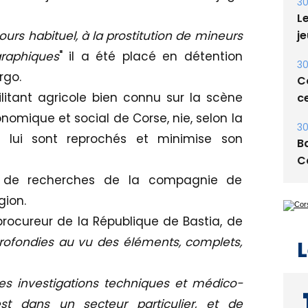
E
30
ours habituel, à la prostitution de mineurs
Le
raphiques
" il a été placé en détention
je
rgo.
30
ilitant agricole bien connu sur la scène
Co
omique et social de Corse, nie, selon la
ce
ui lui sont reprochés et minimise son
30
Ba
de de recherches de la compagnie de
C
gion.
le procureur de la République de Bastia, de
pprofondies au vu des éléments, complets,
L
es investigations techniques et médico-
est dans un secteur particulier, et de