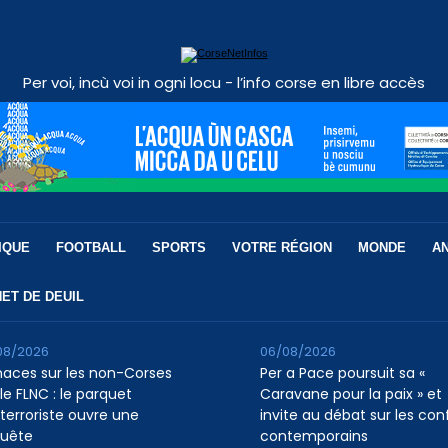
Per voi, incù voi in ogni locu - l’info corse en libre accès
IQUE
FOOTBALL
SPORTS
VOTRE RÉGION
MONDE
A
ET DE DEUIL
08/2026
06/08/2026
aces sur les non-Corses
Per a Pace poursuit sa «
le FLNC : le parquet
Caravane pour la paix » et
iterroriste ouvre une
invite au débat sur les conf
uête
contemporains