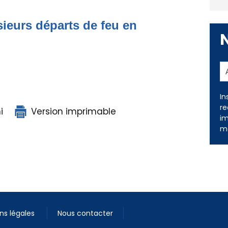
ieurs départs de feu en
i
Version imprimable
In
re
im
me
ns légales
Nous contacter