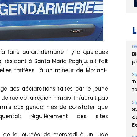
L
l'affaire aurait démarré il y a quelques
e, résidant à Santa Maria Poghju, ait fait
05
Bi
uelles tarifées à un mineur de Moriani-
p
ge des déclarations faites par le jeune
31
T
de rue de la région - mais il n'aurait pas
t
permis aux gendarmes de constater que
quentait régulièrement des sites
31
8
d
t de la journée de mercredi à un juge