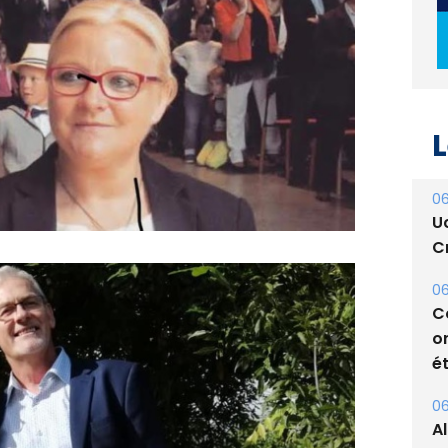
L
06
U
Cr
06
C
o
ét
06
A
s