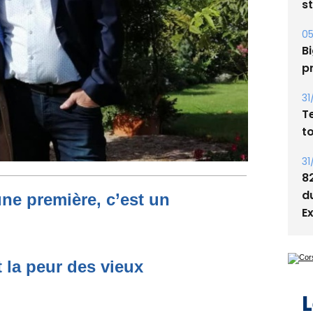
05
Bi
p
31
T
t
31
8
d
E
une première, c’est un
L
t la peur des vieux