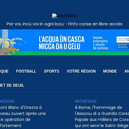
Per voi, incù voi in ogni locu - l’info corse en libre accès
IQUE
FOOTBALL
SPORTS
VOTRE RÉGION
MONDE
A
ET DE DEUIL
08/2026
08/08/2026
pont Blanc d'Orezza à
À Rome, l'hommage de
veau ouvert après une
l'Associu di a Guardia Cors
te opération de
Papale aux milliers de Cors
fortement
qui ont servi le Saint-Siège