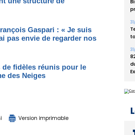
nt une structure de
Bi
p
31
T
rançois Gaspari : « Je suis
t
ai pas envie de regarder nos
31
8
d
 de fidèles réunis pour le
E
me des Neiges
L
i
Version imprimable