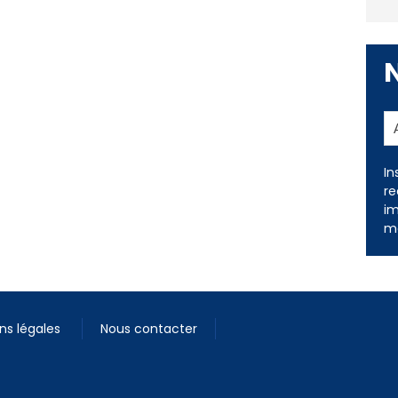
In
re
im
me
ns légales
Nous contacter