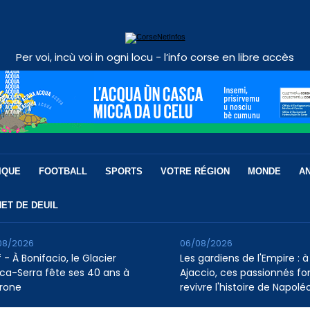
Per voi, incù voi in ogni locu - l’info corse en libre accès
IQUE
FOOTBALL
SPORTS
VOTRE RÉGION
MONDE
A
ET DE DEUIL
08/2026
06/08/2026
 - À Bonifacio, le Glacier
Les gardiens de l'Empire : à
ca-Serra fête ses 40 ans à
Ajaccio, ces passionnés fo
rone
revivre l'histoire de Napolé