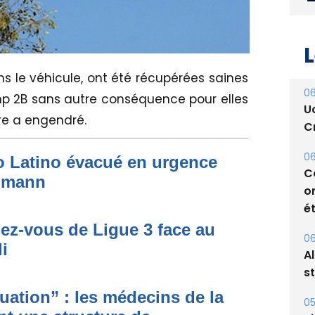
L
s le véhicule, ont été récupérées saines
06
mp 2B sans autre conséquence pour elles
U
re a engendré.
Cr
06
to Latino évacué en urgence
C
simann
o
ét
dez-vous de Ligue 3 face au
06
i
A
s
ituation” : les médecins de la
05