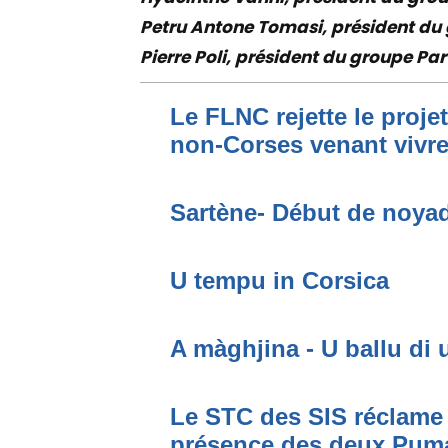
Petru Antone Tomasi, président du 
Pierre Poli, président du groupe Par
Le FLNC rejette le proje
non-Corses venant vivre 
Sartène- Début de noya
U tempu in Corsica
A màghjina - U ballu di 
Le STC des SIS réclame 
présence des deux Puma