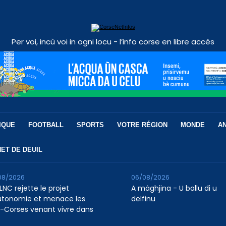
Per voi, incù voi in ogni locu - l’info corse en libre accès
IQUE
FOOTBALL
SPORTS
VOTRE RÉGION
MONDE
A
ET DE DEUIL
08/2026
06/08/2026
LNC rejette le projet
A màghjina - U ballu di u
utonomie et menace les
delfinu
-Corses venant vivre dans