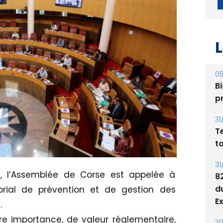
L
05
Bi
p
31
T
t
31
, l’Assemblée de Corse est appelée à
8
torial de prévention et de gestion des
d
E
.
re importance, de valeur réglementaire,