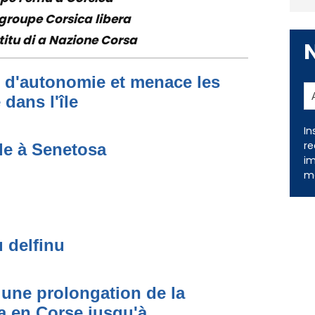
groupe Corsica libera
titu di a Nazione Corsa
t d'autonomie et menace les
dans l'île
In
de à Senetosa
re
im
me
u delfinu
une prolongation de la
 en Corse jusqu'à