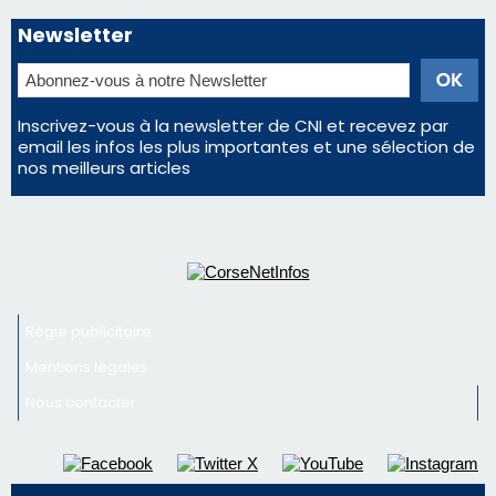
Régie publicitaire
Mentions légales
Nous contacter
© 2026 corsenetinfos