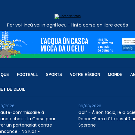
Per voi, incù voi in ogni locu - l’info corse en libre accès
IQUE
FOOTBALL
SPORTS
VOTRE RÉGION
MONDE
A
ET DE DEUIL
08/2026
06/08/2026
Haute-commissaire à
Golf - À Bonifacio, le Glaci
nfance choisit la Corse pour
Rocca-Serra fête ses 40 a
cer un partenariat contre
Sperone
tendance « No Kids »