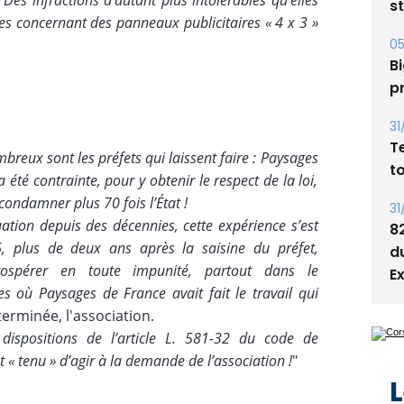
 Des infractions d’autant plus intolérables qu’elles
05
res concernant des panneaux publicitaires « 4 x 3 »
Bi
p
31
T
t
reux sont les préfets qui laissent faire : Paysages
31
a été contrainte, pour y obtenir le respect de la loi,
8
e condamner plus 70 fois l’État !
d
tuation depuis des décennies, cette expérience s’est
E
6, plus de deux ans après la saisine du préfet,
ospérer en toute impunité, partout dans le
où Paysages de France avait fait le travail qui
terminée, l'association.
ispositions de l’article L. 581-32 du code de
L
 « tenu » d’agir à la demande de l’association !
"