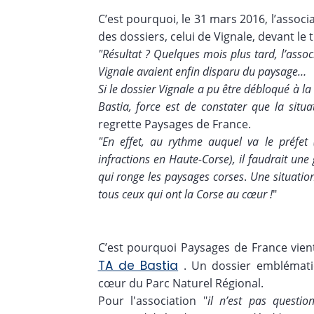
C’est pourquoi, le 31 mars 2016, l’associat
des dossiers, celui de Vignale, devant le 
"Résultat ? Quelques mois plus tard, l’asso
Vignale avaient enfin disparu du paysage…
Si le dossier Vignale a pu être débloqué à la 
Bastia, force est de constater que la situ
regrette Paysages de France.
"En effet, au rythme auquel va le préfet (
infractions en Haute-Corse), il faudrait un
qui ronge les paysages corses
.
Une situatio
tous ceux qui ont la Corse au cœur !
"
C’est pourquoi Paysages de France vie
TA de Bastia
. Un dossier emblématiq
cœur du Parc Naturel Régional.
Pour l'association "
il n’est pas questio