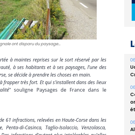
L
ignale ont disparu du paysage…
06
U
tée à maintes reprises sur le sort réservé par les
Cr
eauté, à ses habitants et à ses paysages, l’une des
06
rse, se décide à prendre les choses en main.
C
 frapper très fort. Et qui s’installent dans des lieux
o
alité
" souligne Paysages de France dans le
ét
06
A
 de 61 infractions, relevées en Haute-Corse dans les
s
 Penta-di-Casinca, Taglio-Isolaccio, Venzolasca,