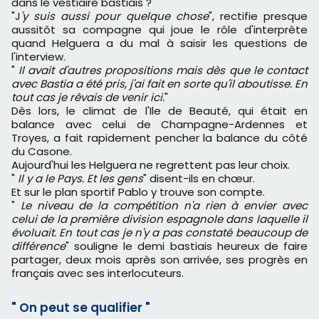
dans le vestiaire bastiais ?
"J
'y suis aussi pour quelque chose
", rectifie presque
aussitôt sa compagne qui joue le rôle d'interprète
quand Helguera a du mal à saisir les questions de
l'interview.
"
Il avait d'autres propositions mais dès que le contact
avec Bastia a été pris, j'ai fait en sorte qu'il aboutisse. En
tout cas je rêvais de venir ici.
"
Dès lors, le climat de l'Ile de Beauté, qui était en
balance avec celui de Champagne-Ardennes et
Troyes, a fait rapidement pencher la balance du côté
du Casone.
Aujourd'hui les Helguera ne regrettent pas leur choix.
"
Il y a le Pays. Et les gens
" disent-ils en chœur.
Et sur le plan sportif Pablo y trouve son compte.
"
Le niveau de la compétition n'a rien à envier avec
celui de la première division espagnole dans laquelle il
évoluait. En tout cas je n'y a pas constaté beaucoup de
différence
" souligne le demi bastiais heureux de faire
partager, deux mois après son arrivée, ses progrès en
français avec ses interlocuteurs.
" On peut se qualifier "