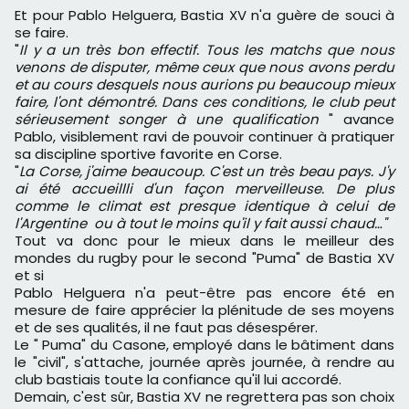
Et pour Pablo Helguera, Bastia XV n'a guère de souci à
se faire.
"
Il y a un très bon effectif. Tous les matchs que nous
venons de disputer, même ceux que nous avons perdu
et au cours desquels nous aurions pu beaucoup mieux
faire, l'ont démontré. Dans ces conditions, le club peut
sérieusement songer à une qualification
" avance
Pablo, visiblement ravi de pouvoir continuer à pratiquer
sa discipline sportive favorite en Corse.
"
La Corse, j'aime beaucoup. C'est un très beau pays. J'y
ai été accueillli d'un façon merveilleuse. De plus
comme le climat est presque identique à celui de
l'Argentine ou à tout le moins qu'il y fait aussi chaud…"
Tout va donc pour le mieux dans le meilleur des
mondes du rugby pour le second "Puma" de Bastia XV
et si
Pablo Helguera n'a peut-être pas encore été en
mesure de faire apprécier la plénitude de ses moyens
et de ses qualités, il ne faut pas désespérer.
Le " Puma" du Casone, employé dans le bâtiment dans
le "civil", s'attache, journée après journée, à rendre au
club bastiais toute la confiance qu'il lui accordé.
Demain, c'est sûr, Bastia XV ne regrettera pas son choix