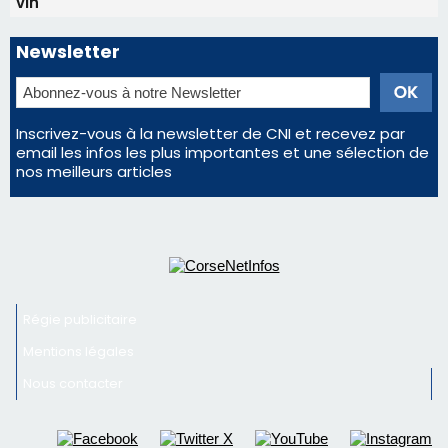
Satine Nomary est la nouvelle Miss Corse 2026
Éclipse du 12 août : la Corse aux premières loges
d'un spectacle qui ne reviendra pas avant 2081
Éclipse du 12 août : Où s'installer en Corse pour
profiter pleinement du spectacle ?
En Corse, un début de saison marqué par une
consommation en recul dans les restaurants
La gendarmerie alerte les restaurateurs corses
face à une nouvelle escroquerie au faux vendeur de
vin
Newsletter
Inscrivez-vous à la newsletter de CNI et recevez par
email les infos les plus importantes et une sélection de
nos meilleurs articles