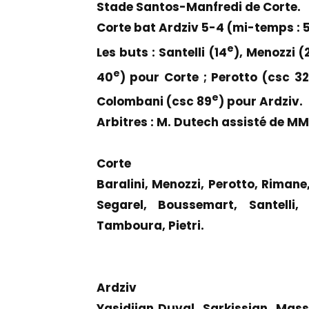
Stade Santos-Manfredi de Corte.
Corte bat Ardziv 5-4 (mi-temps : 5
e
Les buts : Santelli (14
), Menozzi (
e
40
) pour Corte ; Perotto (csc 32
e
Colombani (csc 89
) pour Ardziv.
Arbitres : M. Dutech assisté de MM
Corte
Baralini, Menozzi, Perotto, Rimane,
Segarel, Boussemart, Santelli,
Tamboura, Pietri.
Ardziv
Yasidjian Duval, Sarkissian, Massa