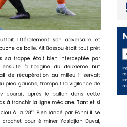
uffait littéralement son adversaire et
ouche de balle. Ait Bassou était tout prêt
s sa frappe était bien interceptée par
t ensuite à l’origine du deuxième but
In
re
ail de récupération au milieu il servait
im
 du pied gauche, trompait la vigilance de
me
ziv courait après le ballon dans cette
s à franchir la ligne médiane. Tant et si
e
clou à la 28
. Bien lancé par Fanni il se
 crochet pour éliminer Yasidjian Duval,