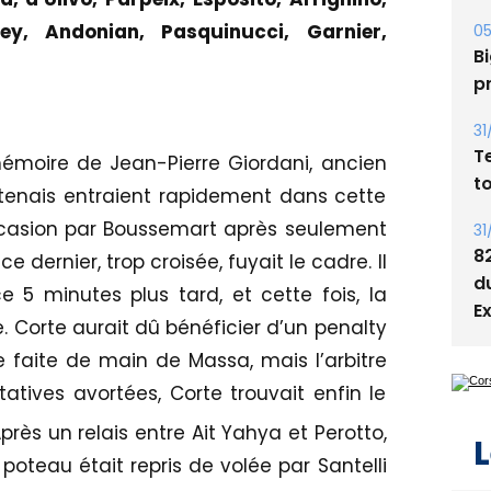
ey, Andonian, Pasquinucci, Garnier,
05
Bi
p
31
T
émoire de Jean-Pierre Giordani, ancien
t
rtenais entraient rapidement dans cette
ccasion par Boussemart après seulement
31
8
e dernier, trop croisée, fuyait le cadre. Il
d
5 minutes plus tard, et cette fois, la
E
. Corte aurait dû bénéficier d’un penalty
 faite de main de Massa, mais l’arbitre
atives avortées, Corte trouvait enfin le
rès un relais entre Ait Yahya et Perotto,
L
poteau était repris de volée par Santelli