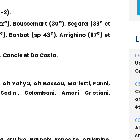
-2).
e
e
e
22
), Boussemart (30
), Segarel (38
et
e
e
e
), Bohbot (sp 43
), Arrighino (87
) et
L
. Canale et Da Costa.
06
U
Cr
 Ait Yahya, Ait Bassou, Marietti, Fanni,
06
C
 Sodini, Colombani, Amoni Cristiani,
o
ét
06
A
s
, d’Ulivo, Parpeix, Esposito, Arrighino,