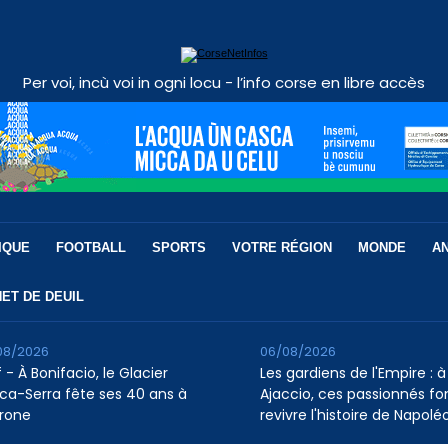
Per voi, incù voi in ogni locu - l’info corse en libre accès
IQUE
FOOTBALL
SPORTS
VOTRE RÉGION
MONDE
A
ET DE DEUIL
08/2026
06/08/2026
 - À Bonifacio, le Glacier
Les gardiens de l'Empire : à
ca-Serra fête ses 40 ans à
Ajaccio, ces passionnés fo
rone
revivre l'histoire de Napolé