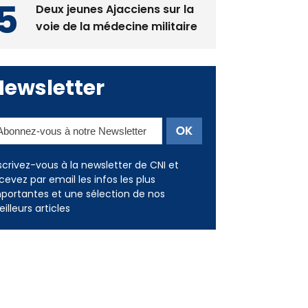
Deux jeunes Ajacciens sur la
voie de la médecine militaire
Newsletter
scrivez-vous à la newsletter de CNI et
cevez par email les infos les plus
portantes et une sélection de nos
illeurs articles