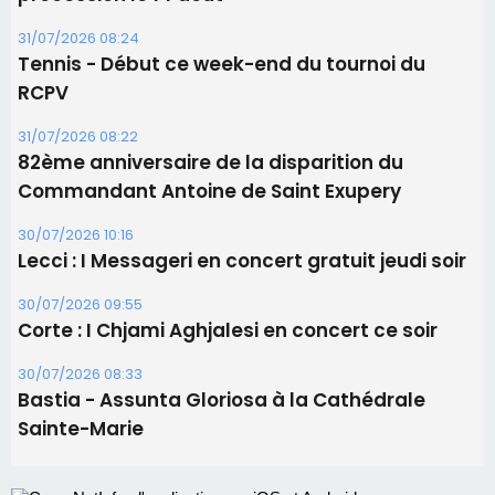
30/07/2026 10:16
Lecci : I Messageri en concert gratuit jeudi soir
30/07/2026 09:55
Corte : I Chjami Aghjalesi en concert ce soir
30/07/2026 08:33
Bastia - Assunta Gloriosa à la Cathédrale
Sainte-Marie
Les plus lus
Satine Nomary est la nouvelle Miss Corse 2026
Éclipse du 12 août : la Corse aux premières loges
d'un spectacle qui ne reviendra pas avant 2081
La gendarmerie alerte les restaurateurs corses
face à une nouvelle escroquerie au faux vendeur de