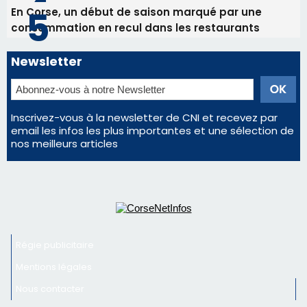
Les plus lus
Éclipse du 12 août : Où s'installer en Corse pour
profiter pleinement du spectacle ?
Satine Nomary est la nouvelle Miss Corse 2026
Éclipse du 12 août : la Corse aux premières loges
d'un spectacle qui ne reviendra pas avant 2081
Pene in capu - Bastia : il n'y a plus de limites…
En Corse, un début de saison marqué par une
consommation en recul dans les restaurants
Newsletter
Inscrivez-vous à la newsletter de CNI et recevez par
email les infos les plus importantes et une sélection de
nos meilleurs articles