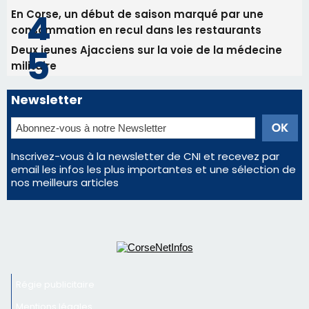
Les plus lus
Satine Nomary est la nouvelle Miss Corse 2026
Éclipse du 12 août : la Corse aux premières loges
d'un spectacle qui ne reviendra pas avant 2081
La gendarmerie alerte les restaurateurs corses
face à une nouvelle escroquerie au faux vendeur de
vin
En Corse, un début de saison marqué par une
consommation en recul dans les restaurants
Deux jeunes Ajacciens sur la voie de la médecine
militaire
Newsletter
Inscrivez-vous à la newsletter de CNI et recevez par
email les infos les plus importantes et une sélection de