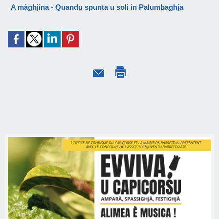
A màghjina - Quandu spunta u soli in Palumbaghja