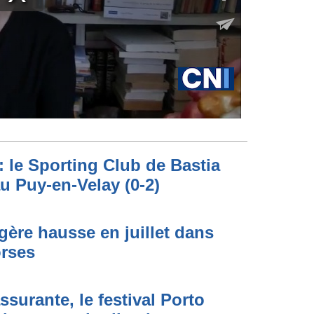
: le Sporting Club de Bastia
au Puy-en-Velay (0-2)
égère hausse en juillet dans
orses
ssurante, le festival Porto