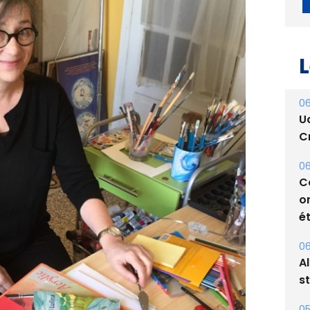
L
06
U
Cr
06
C
o
ét
06
A
s
05