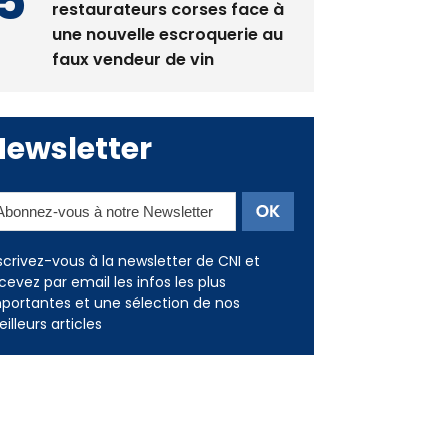
restaurateurs corses face à
une nouvelle escroquerie au
faux vendeur de vin
Newsletter
scrivez-vous à la newsletter de CNI et
cevez par email les infos les plus
portantes et une sélection de nos
illeurs articles