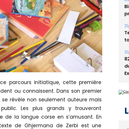
Bi
p
31
T
t
31
8
d
E
e parcours initiatique, cette première
endent ou connaissent. Dans son premier
i se révèle non seulement auteure mais
L
e public. Les plus grands y trouveront
que de la langue corse en s’amusant. En
e texte de Ghjermana de Zerbi est une