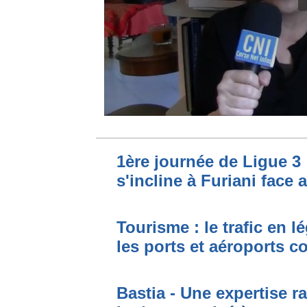
1ère journée de Ligue 3 
s'incline à Furiani face 
Tourisme : le trafic en l
les ports et aéroports c
Bastia - Une expertise ra