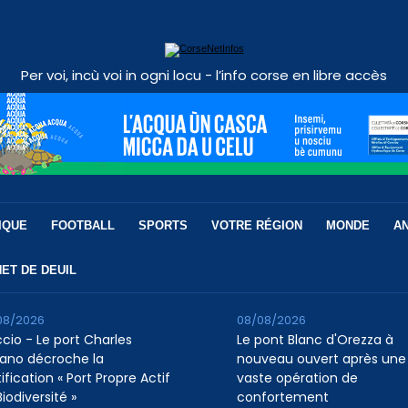
Per voi, incù voi in ogni locu - l’info corse en libre accès
IQUE
FOOTBALL
SPORTS
VOTRE RÉGION
MONDE
A
ET DE DEUIL
08/2026
08/08/2026
ccio - Le port Charles
Le pont Blanc d'Orezza à
ano décroche la
nouveau ouvert après une
ification « Port Propre Actif
vaste opération de
iodiversité »
confortement