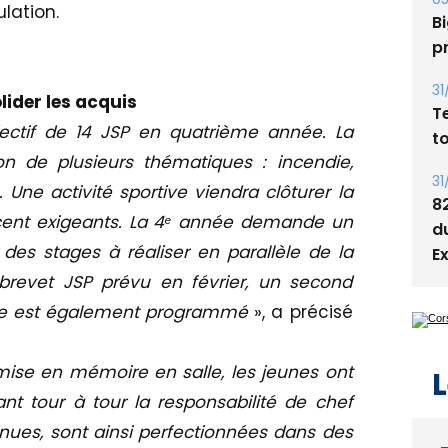
s
lation.
05
Bi
p
ider les acquis
ctif de 14 JSP en quatrième année. La
31
on de plusieurs thématiques : incendie,
T
t
ne activité sportive viendra clôturer la
cent exigeants. La 4ᵉ année demande un
31
des stages à réaliser en parallèle de la
8
d
 brevet JSP prévu en février, un second
E
nne est également programmé
», a précisé
ise en mémoire en salle, les jeunes ont
nt tour à tour la responsabilité de chef
L
ues, sont ainsi perfectionnées dans des