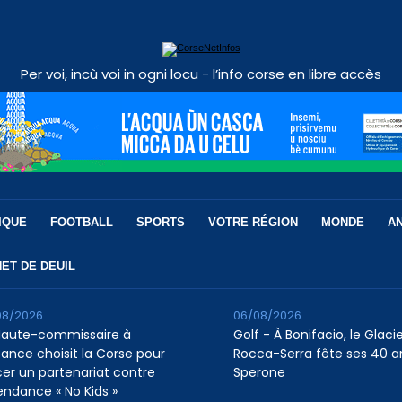
Per voi, incù voi in ogni locu - l’info corse en libre accès
IQUE
FOOTBALL
SPORTS
VOTRE RÉGION
MONDE
A
ET DE DEUIL
08/2026
06/08/2026
Haute-commissaire à
Golf - À Bonifacio, le Glaci
nfance choisit la Corse pour
Rocca-Serra fête ses 40 a
cer un partenariat contre
Sperone
tendance « No Kids »