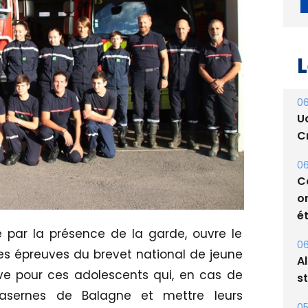
L
06
U
Cr
06
C
o
 par la présence de la garde, ouvre le
ét
es épreuves du brevet national de jeune
ve pour ces adolescents qui, en cas de
06
A
 casernes de Balagne et mettre leurs