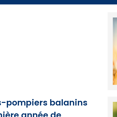
s-pompiers balanins
nière année de