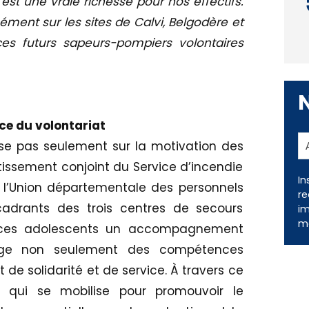
est une vraie richesse pour nos effectifs.
ément sur les sites de Calvi, Belgodère et
ces futurs sapeurs-pompiers volontaires
ce du volontariat
se pas seulement sur la motivation des
vestissement conjoint du Service d’incendie
 l’Union départementale des personnels
adrants des trois centres de secours
In
 à ces adolescents un accompagnement
re
im
forge non seulement des compétences
me
t de solidarité et de service. À travers ce
ire qui se mobilise pour promouvoir le