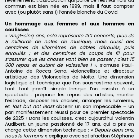
l’événement. L’association qui porte ce festival hors du
commun est bien née en 1999, mais il faut compter
avec (ou plutôt sans !) l’année blanche du Covid.
Un hommage aux femmes et aux hommes en
coulisses
« Vingt-cinq ans, cela représente 130 concerts, plus de
8 milliards de notes de musique, mais aussi des
centaines de kilomètres de câbles déroulés, puis
enroulés ; et des centaines de coups de fil pour
s’assurer que les choses vont bien se passer ; c’est 15
000 repas et autant de vaisselles ! »
, s’amuse Paul-
Antoine de Rocca Serra, violoncelliste et directeur
artistique des Violoncelles de Moita. Une dimension
logistique et technique que l’on sous-estime souvent,
tant tout paraît simple lorsque l’on assiste à un
spectacle : préparer les repas des artistes, monter
l’estrade, disposer les chaises, arranger les lumières,
et
last but not least
obtenir un son impeccable – un
pari manifestement réussi pour ce premier spectacle
de 2025 ! Dans les coulisses, c’est aujourd’hui Valentin
Audibert, un jeune passionné de 17 ans, qui a pris en
charge cette dimension technique :
« Depuis deux ans,
nous le formons »,
explique avec satisfaction Stéphane