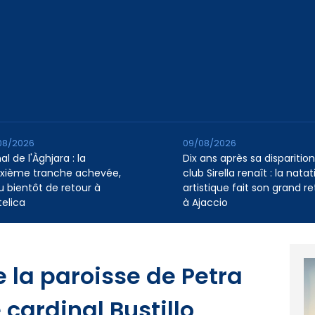
08/2026
09/08/2026
l de l'Àghjara : la
Dix ans après sa disparition,
xième tranche achevée,
club Sirella renaît : la natat
au bientôt de retour à
artistique fait son grand re
telica
à Ajaccio
 la paroisse de Petra
 cardinal Bustillo