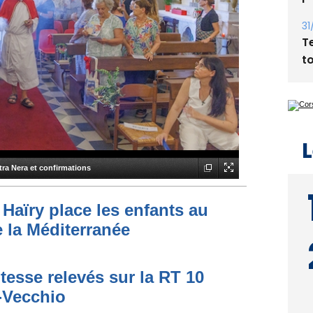
31
T
t
L
tra Nera et confirmations
Haïry place les enfants au
 la Méditerranée
tesse relevés sur la RT 10
o-Vecchio