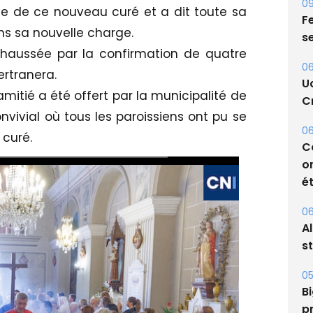
09
vée de ce nouveau curé et a dit toute sa
Fe
ans sa nouvelle charge.
s
ehaussée par la confirmation de quatre
06
ertranera.
U
’amitié a été offert par la municipalité de
Cr
vivial où tous les paroissiens ont pu se
06
 curé.
C
o
ét
06
A
s
05
Bi
p