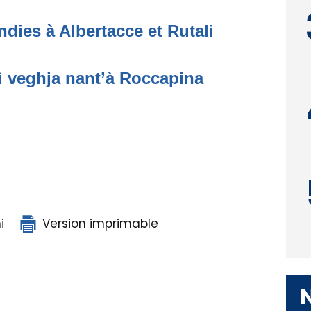
dies à Albertacce et Rutali
ì veghja nant’à Roccapina
i
Version imprimable