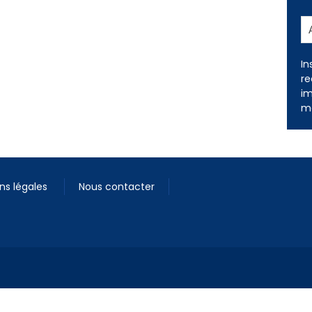
In
re
im
me
ns légales
Nous contacter