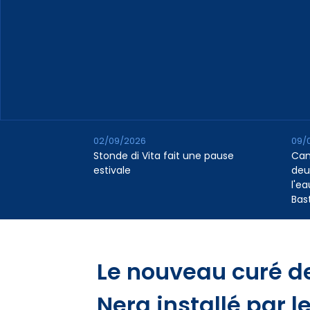
02/09/2026
09/
Stonde di Vita fait une pause
Cana
estivale
deu
l'e
Bas
Le nouveau curé de
Nera installé par le