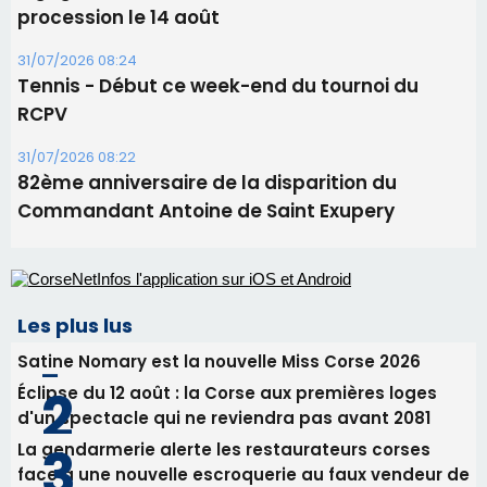
Commandant Antoine de Saint Exupery
Les plus lus
Satine Nomary est la nouvelle Miss Corse 2026
Éclipse du 12 août : la Corse aux premières loges
d'un spectacle qui ne reviendra pas avant 2081
La gendarmerie alerte les restaurateurs corses
face à une nouvelle escroquerie au faux vendeur de
vin
En Corse, un début de saison marqué par une
consommation en recul dans les restaurants
Deux jeunes Ajacciens sur la voie de la médecine
militaire
Newsletter