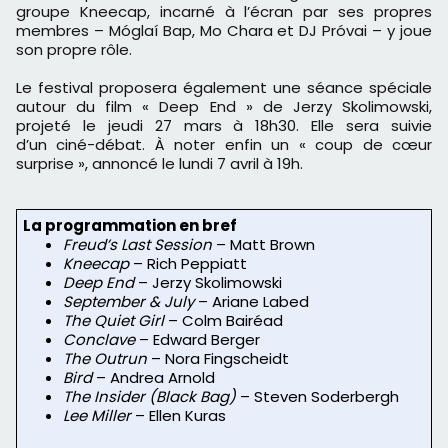
groupe Kneecap, incarné à l’écran par ses propres
membres – Móglaí Bap, Mo Chara et DJ Próvai – y joue
son propre rôle.
Le festival proposera également une séance spéciale
autour du film « Deep End » de Jerzy Skolimowski,
projeté le jeudi 27 mars à 18h30. Elle sera suivie
d’un ciné-débat. À noter enfin un « coup de cœur
surprise », annoncé le lundi 7 avril à 19h.
La programmation en bref
Freud’s Last Session
– Matt Brown
Kneecap
– Rich Peppiatt
Deep End
– Jerzy Skolimowski
September & July
– Ariane Labed
The Quiet Girl
– Colm Bairéad
Conclave
– Edward Berger
The Outrun
– Nora Fingscheidt
Bird
– Andrea Arnold
The Insider (Black Bag)
– Steven Soderbergh
Lee Miller
– Ellen Kuras