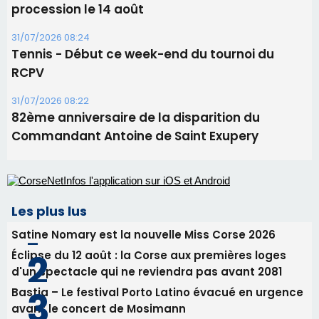
Commandant Antoine de Saint Exupery
Les plus lus
Satine Nomary est la nouvelle Miss Corse 2026
Éclipse du 12 août : la Corse aux premières loges
d'un spectacle qui ne reviendra pas avant 2081
Bastia – Le festival Porto Latino évacué en urgence
avant le concert de Mosimann
En Corse, un début de saison marqué par une
consommation en recul dans les restaurants
La gendarmerie alerte les restaurateurs corses
face à une nouvelle escroquerie au faux vendeur de
vin
Newsletter