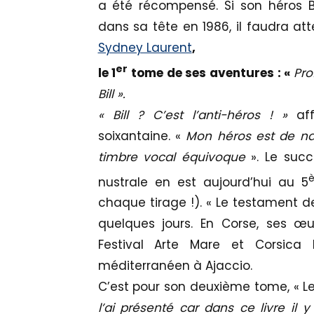
a été récompensé. Si son héros Bi
dans sa tête en 1986, il faudra att
Sydney Laurent
,
er
le 1
tome de ses aventures : «
Pro
Bill »
.
«
Bill ? C’est l’anti-héros !
»
af
soixantaine. «
Mon héros est de nat
timbre vocal équivoque
». Le succ
nustrale en est aujourd’hui au 5
chaque tirage !). « Le testament de 
quelques jours. En Corse, ses œ
Festival Arte Mare et Corsica 
méditerranéen à Ajaccio.
C’est pour son deuxième tome, « Le
l’ai présenté car dans ce livre il