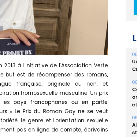
L
06
U
Cr
2013 à l'initiative de l'Association Verte
06
. Le but est de récompenser des romans,
C
o
ngue française, originale ou non, et
ét
piration homosexuelle masculine. Un prix
us les pays francophones ou en partie
06
A
eurs « Le Prix du Roman Gay ne se veut
s
riété, le genre et l'orientation sexuelle
ment pas en ligne de compte, écrivains
05