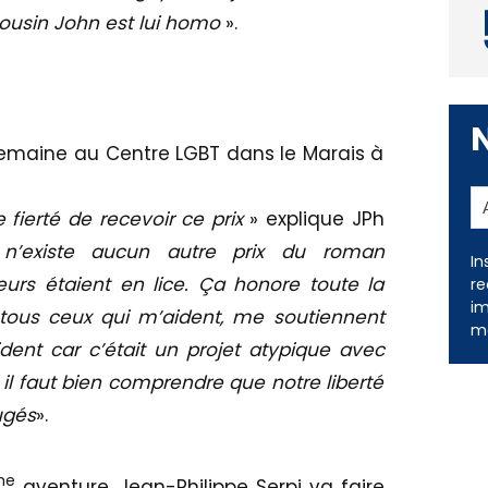
 cousin John est lui homo
».
 semaine au Centre LGBT dans le Marais à
In
fierté de recevoir ce prix
» explique JPh
re
 n’existe aucun autre prix du roman
im
me
urs étaient en lice. Ça honore toute la
 tous ceux qui m’aident, me soutiennent
dent car c’était un projet atypique avec
il faut bien comprendre que notre liberté
ugés
».
me
aventure, Jean-Philippe Serpi va faire