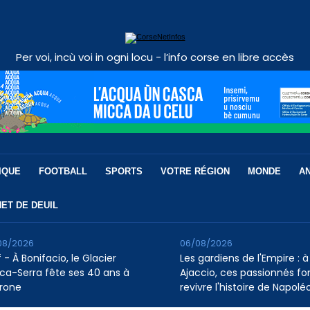
Per voi, incù voi in ogni locu - l’info corse en libre accès
IQUE
FOOTBALL
SPORTS
VOTRE RÉGION
MONDE
A
ET DE DEUIL
08/2026
06/08/2026
 - À Bonifacio, le Glacier
Les gardiens de l'Empire : à
ca-Serra fête ses 40 ans à
Ajaccio, ces passionnés fo
rone
revivre l'histoire de Napolé