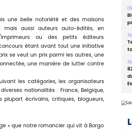
Bi
p
is une belle notoriété et des maisons
31
t, mais aussi auteurs auto-édités, en
T
t
/imprimeurs ou des petits éditeurs
concours étant avant tout une initiative
31
e prix se veut un prix parmi les autres, une
8
d
 connectée, une manière de lutter contre
E
uivant les catégories, les organisateurs
verses nationalités : France, Belgique,
plupart écrivains, critiques, blogueurs,
L
ge » que notre romancier qui vit à Borgo