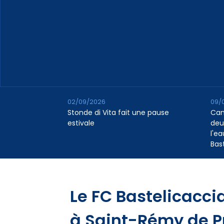
02/09/2026
09/
Stonde di Vita fait une pause
Cana
estivale
deu
l'e
Bas
Le FC Bastelicaccia
à Saint-Rémy de 