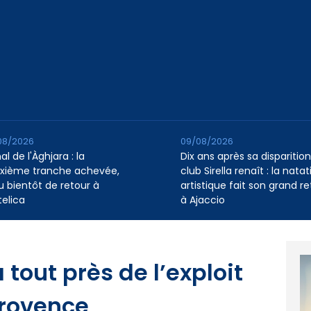
08/2026
09/08/2026
l de l'Àghjara : la
Dix ans après sa disparition,
xième tranche achevée,
club Sirella renaît : la natat
au bientôt de retour à
artistique fait son grand re
telica
à Ajaccio
 tout près de l’exploit
Provence