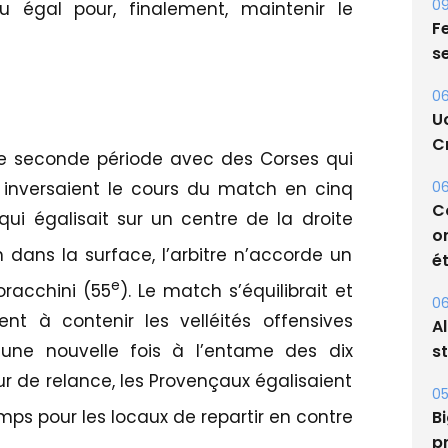
u égal pour, finalement, maintenir le
09
Fe
s
06
 seconde période avec des Corses qui
U
 inversaient le cours du match en cinq
Cr
qui égalisait sur un centre de la droite
06
 dans la surface, l’arbitre n’accorde un
C
o
e
oracchini (55
). Le match s’équilibrait et
ét
nt à contenir les velléités offensives
 une nouvelle fois à l’entame des dix
06
A
ur de relance, les Provençaux égalisaient
s
emps pour les locaux de repartir en contre
05