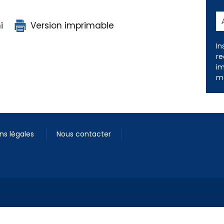
i
Version imprimable
In
re
im
me
ns légales
Nous contacter